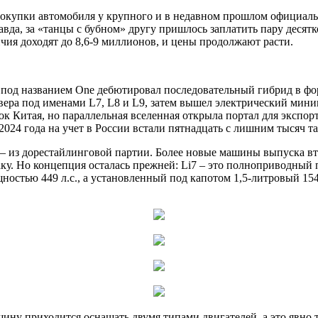
покупки автомобиля у крупного и в недавном прошлом официальн
авда, за «танцы с бубном» другу пришлось заплатить пару десят
личия доходят до 8,6-9 миллионов, и цены продолжают расти.
да под названием One дебютировал последовательный гибрид в ф
овера под именами L7, L8 и L9, затем вышел электрический мин
 Китая, но параллельная вселенная открыла портал для экспор
2024 года на учет в России встали пятнадцать с лишним тысяч т
 – из дорестайлинговой партии. Более новые машины выпуска в
аку. Но концепция осталась прежней: Li7 – это полноприводный
остью 449 л.с., а установленный под капотом 1,5-литровый 154
шину приходится оснащать двумя типами двигателей, а это явно 