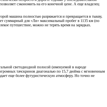
позволяет сэкономить на его конечной цене. А еще владелец
торой машина полностью разряжается и превращается в тыкву,
ует суммарный для «Ли» максимальный пробег в 1135 км (по
алекое путешествие, можно не терять время на зарядках.
нтальной светодиодной полосой (именуемой в народе
 огромных тачскринов диагональю по 15,7 дюйма с мгновенным
здает еще более футуристическую атмосферу. Но точно не