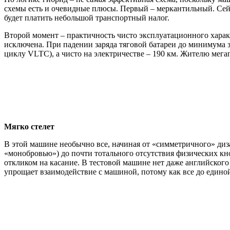
схемы есть и очевидные плюсы. Первый – меркантильный. Сейча
будет платить небольшой транспортный налог.
Второй момент – практичность чисто эксплуатационного характ
исключена. При падении заряда тяговой батареи до минимума 
циклу VLTC), а чисто на электричестве – 190 км. Жителю мегап
Мягко стелет
В этой машине необычно все, начиная от «симметричного» диза
«монобровью») до почти тотального отсутствия физических кн
откликом на касание. В тестовой машине нет даже английского
упрощает взаимодействие с машиной, потому как все до един