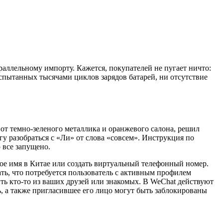
аллельному импорту. Кажется, покупателей не пугает ничто:
спытанных тысячами циклов зарядов батарей, ни отсутствие
т темно-зеленого металлика и оранжевого салона, решил
гу разобраться с «Ли» от слова «совсем». Инструкция по
о все запущено.
ое имя в Китае или создать виртуальный телефонный номер.
ать, что потребуется пользователь с активным профилем
ть кто-то из ваших друзей или знакомых. В WeChat действуют
, а также пригласившее его лицо могут быть заблокированы