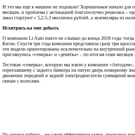
И это мы еще к машине не подошли! Хорошенькое начало для 
месяцев, и проблема с активацией благополучно решилась – пр
заказ стартуют с 5,2-5,3 миллиона рублей, а экземпляры из на
Исхитрись-ка мне добыть
О компании Li Auto никто не слышал до конца 2018 года: тог
Китае. Спустя три года компания представила сразу три кросс
эти модели ориентированы исключительно на внутренний рынок
приглянулись «семерка» и «девятка» – по итогам семи месяцев 
Тестовая «семерка», которую мы взяли у компании «Автодом»,
переехавшему с заднего бампера на пятую дверь номерному зн
движение передний и задний электродвигатели суммарной мощн
связан с колесами.
По логике гибрид – не самая эффективная схема, поскольку ма