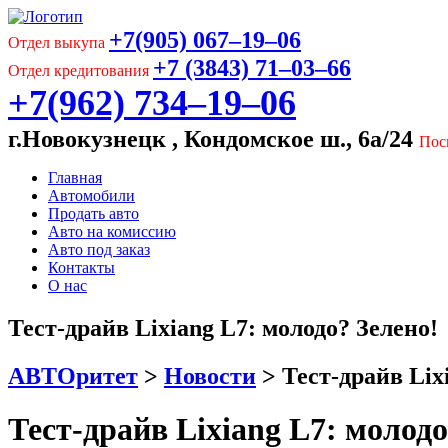
+7(905) 067‒19‒06
Отдел выкупа
+7 (3843) 71‒03‒66
Отдел кредитования
+7(962) 734‒19‒06
г.Новокузнецк , Кондомское ш., 6а/24
Пос
Главная
Автомобили
Продать авто
Авто на комиссию
Авто под заказ
Контакты
О нас
Тест-драйв Lixiang L7: молодо? Зелено!
АВТОритет
>
Новости
>
Тест-драйв Lix
Тест-драйв Lixiang L7: молодо