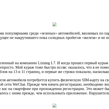
ми популярными среди «зеленых» автомобилей, ввозимых по пар
дущее не накрутившего пока солидных пробегов «железа» и не и
енный на компанию Lixiang L7. И когда прошел первый кураж о
епросто. Мой кураж тоже быстро иссяк: оказалось, что я не помо
лов на 13 и 11 страниц, и первые же строки показали, наскольк
ля автомобиля потребуется купить физическую SIM-карту на св
ной сети WeChat. Прежде чем начать регистрацию, необходимо зн
 вас на смартфоне при прохождении регистрации. Это может бы
ьтесь с ними прежде, чем использовать приложение. Нарушитель