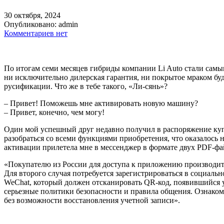
30 октября, 2024
Опубликовано:
admin
Комментариев нет
По итогам семи месяцев гибриды компании Li Auto стали самы
ни исключительно дилерская гарантия, ни покрытое мраком бу
русификации. Что же в тебе такого, «Ли-сянь»?
– Привет! Поможешь мне активировать новую машину?
– Привет, конечно, чем могу!
Один мой успешный друг недавно получил в распоряжение купл
разобраться со всеми функциями приобретения, что оказалось н
активации прилетела мне в мессенджер в формате двух PDF-фай
«Покупателю из России для доступа к приложению производите
Для второго случая потребуется зарегистрироваться в социаль
WeChat, который должен отсканировать QR-код, появившийся у
серьезные политики безопасности и правила общения. Ознаком
без возможности восстановления учетной записи».