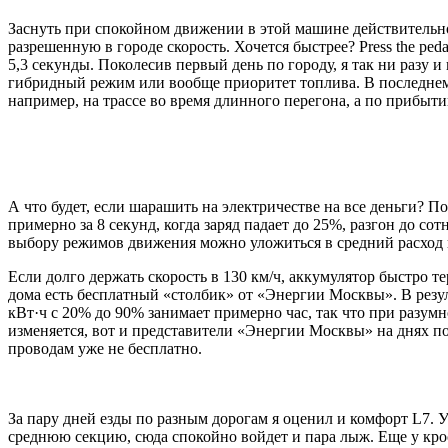
Заснуть при спокойном движении в этой машине действительно 
разрешенную в городе скорость. Хочется быстрее? Press the ped
5,3 секунды. Поколесив первый день по городу, я так ни разу
гибридный режим или вообще приоритет топлива. В последнем 
например, на трассе во время длинного перегона, а по прибыт
А что будет, если шарашить на электричестве на все деньги? П
примерно за 8 секунд, когда заряд падает до 25%, разгон до с
выбору режимов движения можно уложиться в средний расход в 
Если долго держать скорость в 130 км/ч, аккумулятор быстро тер
дома есть бесплатный «столбик» от «Энергии Москвы». В резуль
кВт·ч с 20% до 90% занимает примерно час, так что при разум
изменяется, вот и представители «Энергии Москвы» на днях по
проводам уже не бесплатно.
За пару дней езды по разным дорогам я оценил и комфорт L7. 
среднюю секцию, сюда спокойно войдет и пара лыж. Еще у кр