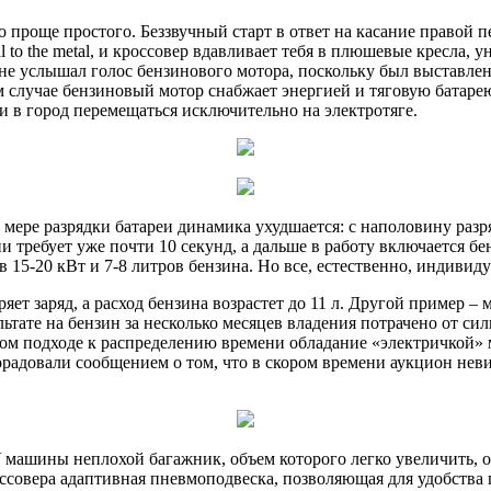
проще простого. Беззвучный старт в ответ на касание правой п
al to the metal, и кроссовер вдавливает тебя в плюшевые кресла,
 и не услышал голос бензинового мотора, поскольку был выставл
случае бензиновый мотор снабжает энергией и тяговую батарею
ии в город перемещаться исключительно на электротяге.
о мере разрядки батареи динамика ухудшается: с наполовину раз
отни требует уже почти 10 секунд, а дальше в работу включается
15-20 кВт и 7-8 литров бензина. Но все, естественно, индивид
яет заряд, а расход бензина возрастет до 11 л. Другой пример – 
тате на бензин за несколько месяцев владения потрачено от сил
ном подходе к распределению времени обладание «электричкой» 
радовали сообщением о том, что в скором времени аукцион неви
У машины неплохой багажник, объем которого легко увеличить, 
оссовера адаптивная пневмоподвеска, позволяющая для удобств