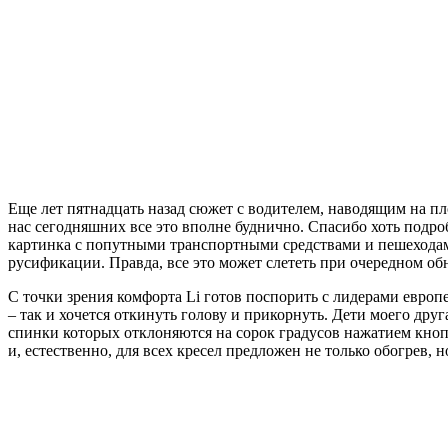
Еще лет пятнадцать назад сюжет с водителем, наводящим на п
нас сегодняшних все это вполне буднично. Спасибо хоть подр
картинка с попутными транспортными средствами и пешеходам
русификации. Правда, все это может слететь при очередном о
С точки зрения комфорта Li готов поспорить с лидерами евро
– так и хочется откинуть голову и прикорнуть. Дети моего дру
спинки которых отклоняются на сорок градусов нажатием кнопк
и, естественно, для всех кресел предложен не только обогрев, 