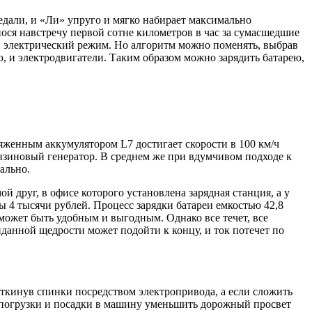
едали, и «Ли» упруго и мягко набирает максимально
 унося навстречу первой сотне километров в час за сумасшедшие
ен электрический режим. Но алгоритм можно поменять, выбрав
, и электродвигатели. Таким образом можно зарядить батарею,
ряженным аккумулятором L7 достигает скорости в 100 км/ч
 бензиновый генератор. В среднем же при вдумчивом подходе к
уально.
мой друг, в офисе которого установлена зарядная станция, а у
ы 4 тысячи рублей. Процесс зарядки батареи емкостью 42,8
может быть удобным и выгодным. Однако все течет, все
данной щедрости может подойти к концу, и ток потечет по
откинув спинки посредством электропривода, а если сложить
а погрузки и посадки в машину уменьшить дорожный просвет