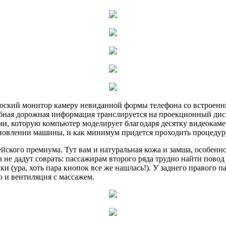
лоский монитор камеру невиданной формы телефона со встроенн
обная дорожная информация транслируется на проекционный дис
и, которую компьютер моделирует благодаря десятку видеокаме
бновлении машины, и как минимум придется проходить процедур
пейского премиума. Тут вам и натуральная кожа и замша, особе
га не дадут соврать: пассажирам второго ряда трудно найти пово
и (ура, хоть пара кнопок все же нашлась!). У заднего правого 
но и вентиляция с массажем.