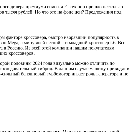
ого дилера премиум-сегмента. С тех пор прошло несколько
ков тысяч рублей. Но что это на фоне цен? Предложения под
орм-факторе кроссовера, быстро набравший популярность в
ивэн Mega, а минувшей весной – и младший кроссовер L6. Все
та в Россию. Из всей этой компании нашим покупателям
аких кроссоверов.
торой половины 2024 года визуально можно отличить по
 последовательный гибрид. В данном случае машину приводят в
-сильный бензиновый турбомотор играет роль генератора и не
технически непросто и дорого. Однако у последовательной