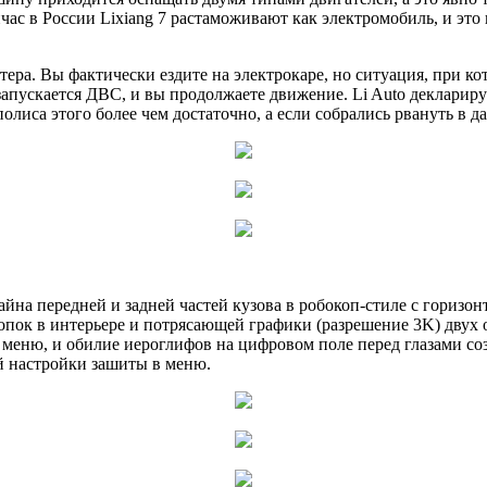
с в России Lixiang 7 растаможивают как электромобиль, и это 
ера. Вы фактически ездите на электрокаре, но ситуация, при ко
запускается ДВС, и вы продолжаете движение. Li Auto декларир
олиса этого более чем достаточно, а если собрались рвануть в д
йна передней и задней частей кузова в робокоп-стиле с горизо
опок в интерьере и потрясающей графики (разрешение 3K) двух
 меню, и обилие иероглифов на цифровом поле перед глазами со
ой настройки зашиты в меню.