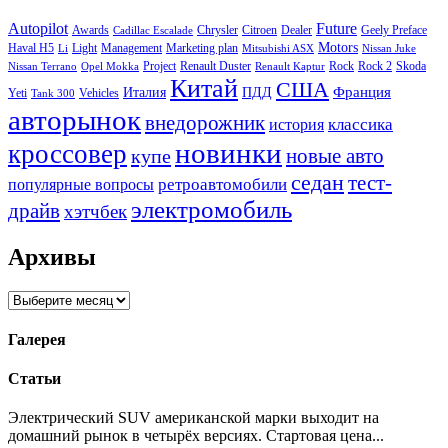
Autopilot
Future
Awards
Chrysler
Citroen
Dealer
Geely Preface
Cadillac Escalade
Motors
Haval H5
Light
Management
Marketing plan
Li
Mitsubishi ASX
Nissan Juke
Project
Renault Duster
Rock
Rock 2
Skoda
Nissan Terrano
Opel Mokka
Renault Kaptur
Китай
США
Италия
ПДД
Франция
Yeti
Vehicles
Tank 300
авторынок
внедорожник
классика
история
новинки
кроссовер
купе
новые авто
седан
тест-
ретроавтомобили
популярные вопросы
электромобиль
драйв
хэтчбек
Архивы
Архивы
Галерея
Статьи
Электрический SUV американской марки выходит на
домашний рынок в четырёх версиях. Стартовая цена...