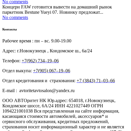
No comments
Концерн FAW готовится вывести на домашний рынок
паркетник Bestune Yueyi 07. Новинку предложат...
No comments
Контакты
Рабочее время : пн – вс. 9.00-19.00
Адрес: г.Новокузнецк , Кондомское ш., 6а/24
Телефон:
+7(962) 734‒19‒06
Отдел выкупа:
+7(905) 067‒19‒06
Отдел кредитования и страхования:
+7 (3843) 71‒03‒66
E-mail : avtoritetavtosalon@yandex.ru
ООО АВТОритет НК Юр.адрес: 654018, г.Новокузнецк,
Кондомское шоссе, 6А/24 ИНН 4221027449 ОГРН
1094221001038 Вся представленная на сайте информация,
касающаяся стоимости автомобилей, аксессуаров* и
сервисного обслуживания, кредитных предложений,
страхования носит информационный характер и не является