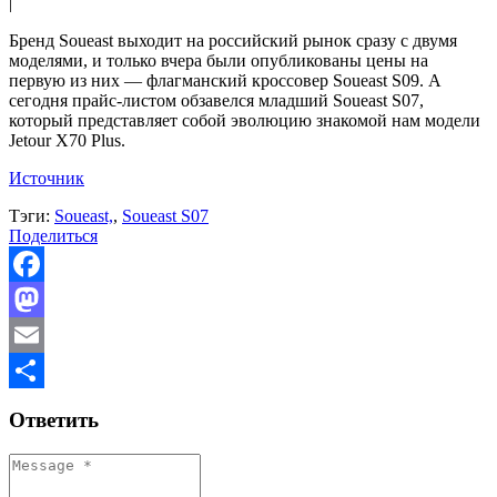
|
Бренд Soueast выходит на российский рынок сразу с двумя
моделями, и только вчера были опубликованы цены на
первую из них — флагманский кроссовер Soueast S09. А
сегодня прайс-листом обзавелся младший Soueast S07,
который представляет собой эволюцию знакомой нам модели
Jetour X70 Plus.
Источник
Тэги:
Soueast,
,
Soueast S07
Поделиться
Facebook
Mastodon
Email
Отправить
Ответить