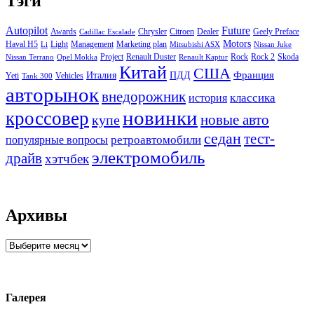
Тэги
Autopilot
Future
Awards
Chrysler
Citroen
Dealer
Geely Preface
Cadillac Escalade
Motors
Haval H5
Light
Management
Marketing plan
Li
Mitsubishi ASX
Nissan Juke
Project
Renault Duster
Rock
Rock 2
Skoda
Nissan Terrano
Opel Mokka
Renault Kaptur
Китай
США
Италия
ПДД
Франция
Yeti
Vehicles
Tank 300
авторынок
внедорожник
классика
история
новинки
кроссовер
купе
новые авто
седан
тест-
ретроавтомобили
популярные вопросы
электромобиль
драйв
хэтчбек
Архивы
Архивы
Галерея