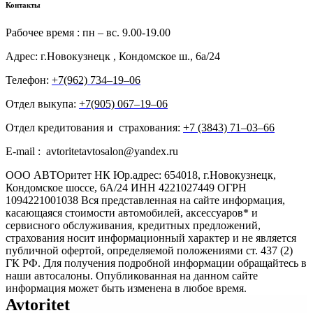
Контакты
Рабочее время : пн – вс. 9.00-19.00
Адрес: г.Новокузнецк , Кондомское ш., 6а/24
Телефон:
+7(962) 734‒19‒06
Отдел выкупа:
+7(905) 067‒19‒06
Отдел кредитования и страхования:
+7 (3843) 71‒03‒66
E-mail : avtoritetavtosalon@yandex.ru
ООО АВТОритет НК Юр.адрес: 654018, г.Новокузнецк,
Кондомское шоссе, 6А/24 ИНН 4221027449 ОГРН
1094221001038 Вся представленная на сайте информация,
касающаяся стоимости автомобилей, аксессуаров* и
сервисного обслуживания, кредитных предложений,
страхования носит информационный характер и не является
публичной офертой, определяемой положениями ст. 437 (2)
ГК РФ. Для получения подробной информации обращайтесь в
наши автосалоны. Опубликованная на данном сайте
информация может быть изменена в любое время.
Avtoritet