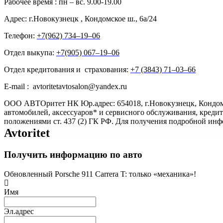
Рабочее время : пн – вс. 9.00-19.00
Адрес: г.Новокузнецк , Кондомское ш., 6а/24
Телефон:
+7(962) 734‒19‒06
Отдел выкупа:
+7(905) 067‒19‒06
Отдел кредитования и страхования:
+7 (3843) 71‒03‒66
E-mail : avtoritetavtosalon@yandex.ru
ООО АВТОритет НК Юр.адрес: 654018, г.Новокузнецк, Кондом
автомобилей, аксессуаров* и сервисного обслуживания, креди
положениями ст. 437 (2) ГК РФ. Для получения подробной ин
Avtoritet
Получить информацию по авто
Обновленный Porsche 911 Carrera T: только «механика»!
Имя
Эл.адрес