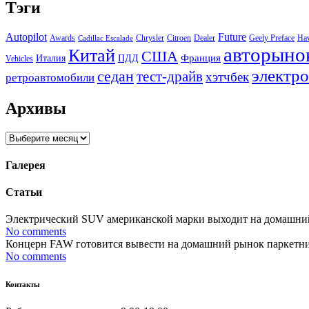
Тэги
Autopilot
Future
Awards
Chrysler
Citroen
Dealer
Geely Preface
Ha
Cadillac Escalade
авторыно
Китай
США
Италия
ПДД
Франция
Vehicles
электр
седан
тест-драйв
хэтчбек
ретроавтомобили
Архивы
Архивы
Галерея
Статьи
Электрический SUV американской марки выходит на домашний р
No comments
Концерн FAW готовится вывести на домашний рынок паркетник 
No comments
Контакты