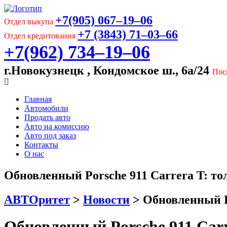
+7(905) 067‒19‒06
Отдел выкупа
+7 (3843) 71‒03‒66
Отдел кредитования
+7(962) 734‒19‒06
г.Новокузнецк , Кондомское ш., 6а/24
Пос
Главная
Автомобили
Продать авто
Авто на комиссию
Авто под заказ
Контакты
О нас
Обновленный Porsche 911 Carrera T: то
АВТОритет
>
Новости
>
Обновленный Po
Обновленный Porsche 911 Carr