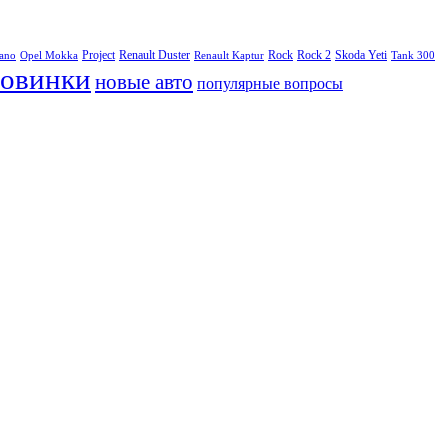
Project
Renault Duster
Rock
Rock 2
Skoda Yeti
rano
Opel Mokka
Renault Kaptur
Tank 300
овинки
новые авто
популярные вопросы