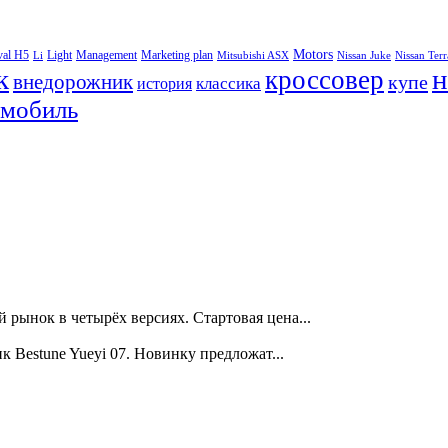
Motors
val H5
Light
Management
Marketing plan
Li
Mitsubishi ASX
Nissan Juke
Nissan Ter
к
н
кроссовер
внедорожник
купе
классика
история
омобиль
ынок в четырёх версиях. Стартовая цена...
Bestune Yueyi 07. Новинку предложат...