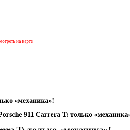
мотреть на карте
лько «механика»!
rsche 911 Carrera T: только «механика
era T: только «механика»!