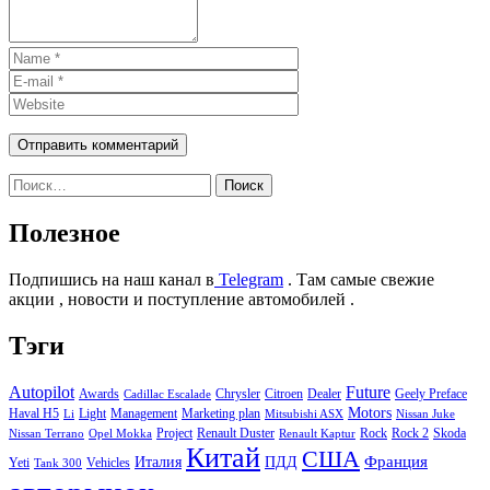
Найти:
Полезное
Подпишись на наш канал в
Telegram
. Там самые свежие
акции , новости и поступление автомобилей .
Тэги
Autopilot
Future
Awards
Chrysler
Citroen
Dealer
Geely Preface
Cadillac Escalade
Motors
Haval H5
Light
Management
Marketing plan
Li
Mitsubishi ASX
Nissan Juke
Project
Renault Duster
Rock
Rock 2
Skoda
Nissan Terrano
Opel Mokka
Renault Kaptur
Китай
США
Италия
ПДД
Франция
Yeti
Vehicles
Tank 300