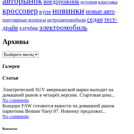
авторынок
внедорожник
классика
история
новинки
кроссовер
купе
новые авто
седан
тест-
ретроавтомобили
популярные вопросы
электромобиль
драйв
хэтчбек
Архивы
Архивы
Галерея
Статьи
Электрический SUV американской марки выходит на
домашний рынок в четырёх версиях. Стартовая цена...
No comments
Концерн FAW готовится вывести на домашний рынок
паркетник Bestune Yueyi 07. Новинку предложат...
No comments
Контакты