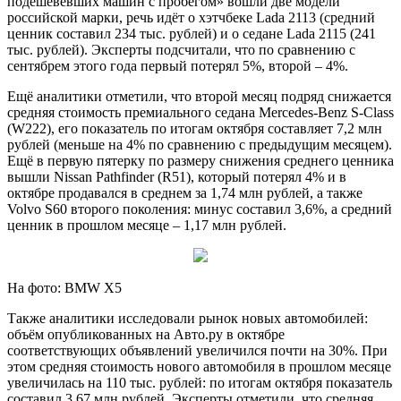
подешевевших машин с пробегом» вошли две модели
российской марки, речь идёт о хэтчбеке Lada 2113 (средний
ценник составил 234 тыс. рублей) и о седане Lada 2115 (241
тыс. рублей). Эксперты подсчитали, что по сравнению с
сентябрем этого года первый потерял 5%, второй – 4%.
Ещё аналитики отметили, что второй месяц подряд снижается
средняя стоимость премиального седана Mercedes-Benz S-Class
(W222), его показатель по итогам октября составляет 7,2 млн
рублей (меньше на 4% по сравнению с предыдущим месяцем).
Ещё в первую пятерку по размеру снижения среднего ценника
вышли Nissan Pathfinder (R51), который потерял 4% и в
октябре продавался в среднем за 1,74 млн рублей, а также
Volvo S60 второго поколения: минус составил 3,6%, а средний
ценник в прошлом месяце – 1,17 млн рублей.
На фото: BMW X5
Также аналитики исследовали рынок новых автомобилей:
объём опубликованных на Авто.ру в октябре
соответствующих объявлений увеличился почти на 30%. При
этом средняя стоимость нового автомобиля в прошлом месяце
увеличилась на 110 тыс. рублей: по итогам октября показатель
составил 3,67 млн рублей. Эксперты отметили, что средняя