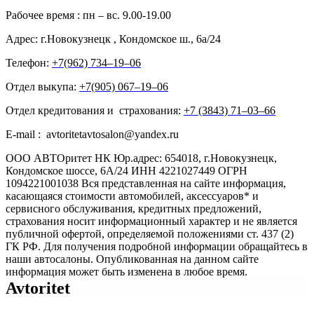
Рабочее время : пн – вс. 9.00-19.00
Адрес: г.Новокузнецк , Кондомское ш., 6а/24
Телефон:
+7(962) 734‒19‒06
Отдел выкупа:
+7(905) 067‒19‒06
Отдел кредитования и страхования:
+7 (3843) 71‒03‒66
E-mail : avtoritetavtosalon@yandex.ru
ООО АВТОритет НК Юр.адрес: 654018, г.Новокузнецк,
Кондомское шоссе, 6А/24 ИНН 4221027449 ОГРН
1094221001038 Вся представленная на сайте информация,
касающаяся стоимости автомобилей, аксессуаров* и
сервисного обслуживания, кредитных предложений,
страхования носит информационный характер и не является
публичной офертой, определяемой положениями ст. 437 (2)
ГК РФ. Для получения подробной информации обращайтесь в
наши автосалоны. Опубликованная на данном сайте
информация может быть изменена в любое время.
Avtoritet