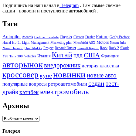
Подпишись на наш канал в
Telegram
. Там самые свежие
акции , новости и поступление автомобилей .
Тэги
Autopilot
Future
Awards
Chrysler
Citroen
Dealer
Geely Preface
Cadillac Escalade
Motors
Haval H5
Light
Management
Marketing plan
Li
Mitsubishi ASX
Nissan Juke
Project
Renault Duster
Rock
Rock 2
Skoda
Nissan Terrano
Opel Mokka
Renault Kaptur
Китай
США
Италия
ПДД
Франция
Yeti
Vehicles
Tank 300
авторынок
внедорожник
классика
история
новинки
кроссовер
купе
новые авто
седан
тест-
ретроавтомобили
популярные вопросы
электромобиль
драйв
хэтчбек
Архивы
Архивы
Галерея