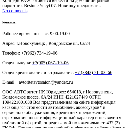
Концерн FAW готовится вывести на домашний рынок
паркетник Bestune Yueyi 07. Новинку предложат...
No comments
Контакты
Рабочее время : пн – вс. 9.00-19.00
Адрес: г.Новокузнецк , Кондомское ш., 6а/24
Телефон:
+7(962) 734‒19‒06
Отдел выкупа:
+7(905) 067‒19‒06
Отдел кредитования и страхования:
+7 (3843) 71‒03‒66
E-mail : avtoritetavtosalon@yandex.ru
ООО АВТОритет НК Юр.адрес: 654018, г.Новокузнецк,
Кондомское шоссе, 6А/24 ИНН 4221027449 ОГРН
1094221001038 Вся представленная на сайте информация,
касающаяся стоимости автомобилей, аксессуаров* и
сервисного обслуживания, кредитных предложений,
страхования носит информационный характер и не является
публичной офертой, определяемой положениями ст. 437 (2)
ГК РФ. Для получения подробной информации обращайтесь в