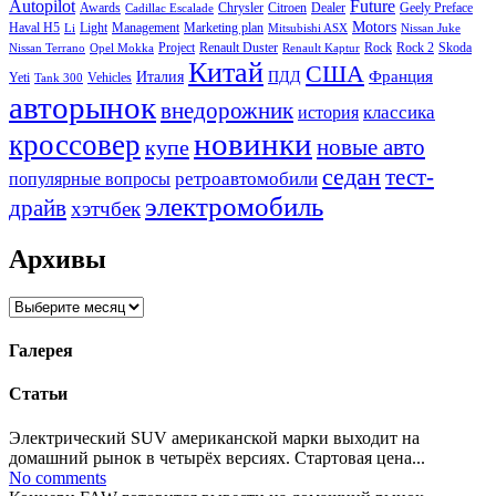
Autopilot
Future
Awards
Chrysler
Citroen
Dealer
Geely Preface
Cadillac Escalade
Motors
Haval H5
Light
Management
Marketing plan
Li
Mitsubishi ASX
Nissan Juke
Project
Renault Duster
Rock
Rock 2
Skoda
Nissan Terrano
Opel Mokka
Renault Kaptur
Китай
США
Италия
ПДД
Франция
Yeti
Vehicles
Tank 300
авторынок
внедорожник
классика
история
новинки
кроссовер
купе
новые авто
седан
тест-
ретроавтомобили
популярные вопросы
электромобиль
драйв
хэтчбек
Архивы
Архивы
Галерея
Статьи
Электрический SUV американской марки выходит на
домашний рынок в четырёх версиях. Стартовая цена...
No comments