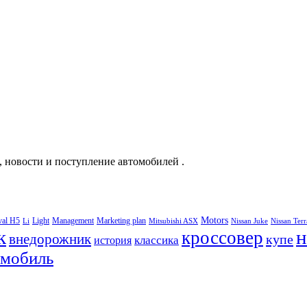
, новости и поступление автомобилей .
Motors
val H5
Light
Management
Marketing plan
Li
Mitsubishi ASX
Nissan Juke
Nissan Ter
к
н
кроссовер
внедорожник
купе
классика
история
омобиль