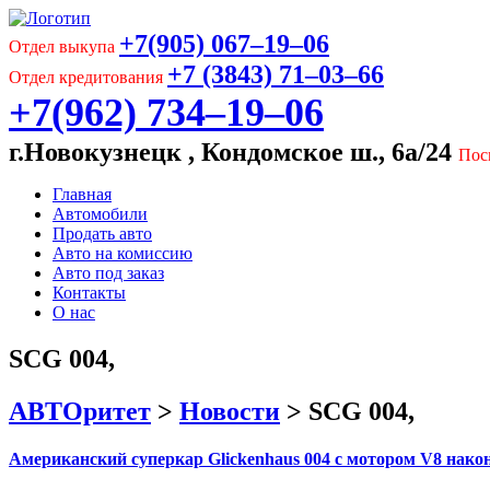
+7(905) 067‒19‒06
Отдел выкупа
+7 (3843) 71‒03‒66
Отдел кредитования
+7(962) 734‒19‒06
г.Новокузнецк , Кондомское ш., 6а/24
Пос
Главная
Автомобили
Продать авто
Авто на комиссию
Авто под заказ
Контакты
О нас
SCG 004,
АВТОритет
>
Новости
>
SCG 004,
Американский суперкар Glickenhaus 004 с мотором V8 нако