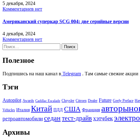
5 декабря, 2024
Комментариев нет
Американский суперкар SCG 004: две серийные версии
4 декабря, 2024
Комментариев нет
Найти:
Полезное
Подпишись на наш канал в
Telegram
. Там самые свежие акции 
Тэги
Autopilot
Future
Awards
Chrysler
Citroen
Dealer
Geely Preface
Ha
Cadillac Escalade
авторыно
Китай
США
Италия
ПДД
Франция
Vehicles
электр
седан
тест-драйв
хэтчбек
ретроавтомобили
Архивы