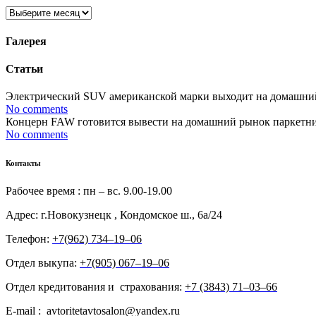
Архивы
Галерея
Статьи
Электрический SUV американской марки выходит на домашний р
No comments
Концерн FAW готовится вывести на домашний рынок паркетник 
No comments
Контакты
Рабочее время : пн – вс. 9.00-19.00
Адрес: г.Новокузнецк , Кондомское ш., 6а/24
Телефон:
+7(962) 734‒19‒06
Отдел выкупа:
+7(905) 067‒19‒06
Отдел кредитования и страхования:
+7 (3843) 71‒03‒66
E-mail : avtoritetavtosalon@yandex.ru