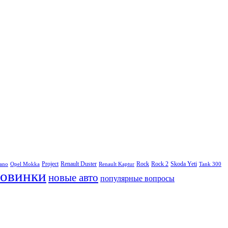
Project
Renault Duster
Rock
Rock 2
Skoda Yeti
rano
Opel Mokka
Renault Kaptur
Tank 300
овинки
новые авто
популярные вопросы