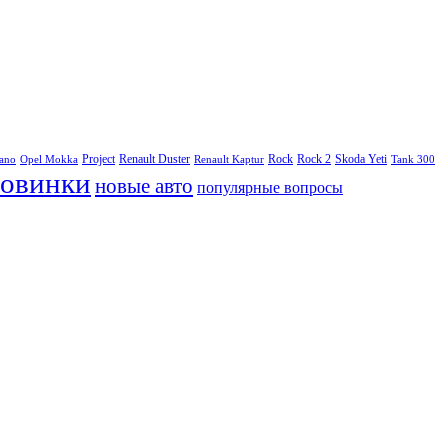
Project
Renault Duster
Rock
Rock 2
Skoda Yeti
rano
Opel Mokka
Renault Kaptur
Tank 300
овинки
новые авто
популярные вопросы