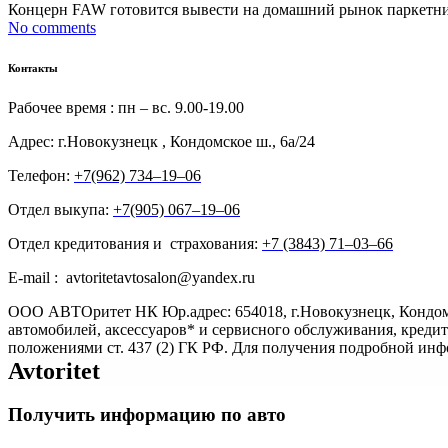
Концерн FAW готовится вывести на домашний рынок паркетник 
No comments
Контакты
Рабочее время : пн – вс. 9.00-19.00
Адрес: г.Новокузнецк , Кондомское ш., 6а/24
Телефон:
+7(962) 734‒19‒06
Отдел выкупа:
+7(905) 067‒19‒06
Отдел кредитования и страхования:
+7 (3843) 71‒03‒66
E-mail : avtoritetavtosalon@yandex.ru
ООО АВТОритет НК Юр.адрес: 654018, г.Новокузнецк, Кондом
автомобилей, аксессуаров* и сервисного обслуживания, креди
положениями ст. 437 (2) ГК РФ. Для получения подробной ин
Avtoritet
Получить информацию по авто