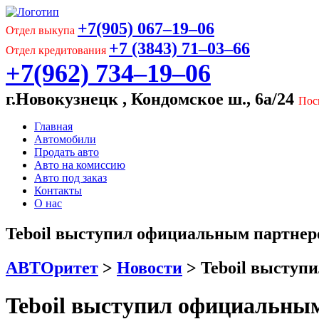
+7(905) 067‒19‒06
Отдел выкупа
+7 (3843) 71‒03‒66
Отдел кредитования
+7(962) 734‒19‒06
г.Новокузнецк , Кондомское ш., 6а/24
Пос
Главная
Автомобили
Продать авто
Авто на комиссию
Авто под заказ
Контакты
О нас
Teboil выступил официальным партнер
АВТОритет
>
Новости
>
Teboil выступ
Teboil выступил официальны