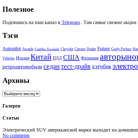
Полезное
Подпишись на наш канал в
Telegram
. Там самые свежие акции 
Тэги
Autopilot
Future
Awards
Chrysler
Citroen
Dealer
Geely Preface
Ha
Cadillac Escalade
авторыно
Китай
США
Италия
ПДД
Франция
Vehicles
электр
седан
тест-драйв
хэтчбек
ретроавтомобили
Архивы
Архивы
Галерея
Статьи
Электрический SUV американской марки выходит на домашний р
No comments