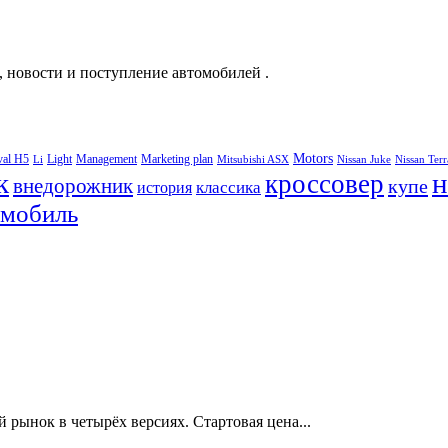
, новости и поступление автомобилей .
Motors
val H5
Light
Management
Marketing plan
Li
Mitsubishi ASX
Nissan Juke
Nissan Ter
к
н
кроссовер
внедорожник
купе
классика
история
омобиль
ынок в четырёх версиях. Стартовая цена...