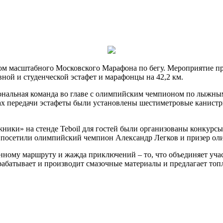
масштабного Московского Марафона по бегу. Мероприятие прохо
вной и студенческой эстафет и марафонцы на 42,2 км.
иональная команда во главе с олимпийским чемпионом по лыжны
стах передачи эстафеты были установлены шестиметровые канист
ники» на стенде Teboil для гостей были организованы конкурс
 посетили олимпийский чемпион Александр Легков и призер о
ному маршруту и жажда приключений – то, что объединяет участн
рабатывает и производит смазочные материалы и предлагает то