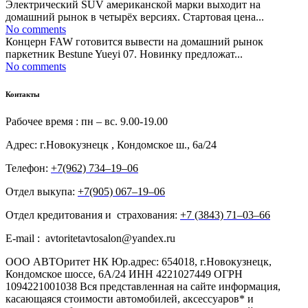
Электрический SUV американской марки выходит на
домашний рынок в четырёх версиях. Стартовая цена...
No comments
Концерн FAW готовится вывести на домашний рынок
паркетник Bestune Yueyi 07. Новинку предложат...
No comments
Контакты
Рабочее время : пн – вс. 9.00-19.00
Адрес: г.Новокузнецк , Кондомское ш., 6а/24
Телефон:
+7(962) 734‒19‒06
Отдел выкупа:
+7(905) 067‒19‒06
Отдел кредитования и страхования:
+7 (3843) 71‒03‒66
E-mail : avtoritetavtosalon@yandex.ru
ООО АВТОритет НК Юр.адрес: 654018, г.Новокузнецк,
Кондомское шоссе, 6А/24 ИНН 4221027449 ОГРН
1094221001038 Вся представленная на сайте информация,
касающаяся стоимости автомобилей, аксессуаров* и