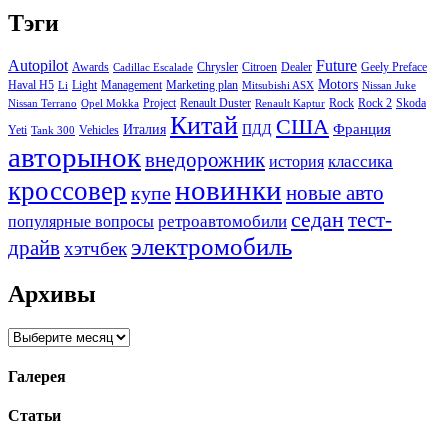
Тэги
Autopilot
Future
Awards
Chrysler
Citroen
Dealer
Geely Preface
Cadillac Escalade
Motors
Haval H5
Light
Management
Marketing plan
Li
Mitsubishi ASX
Nissan Juke
Project
Renault Duster
Rock
Rock 2
Skoda
Nissan Terrano
Opel Mokka
Renault Kaptur
Китай
США
Италия
ПДД
Франция
Yeti
Vehicles
Tank 300
авторынок
внедорожник
классика
история
новинки
кроссовер
купе
новые авто
седан
тест-
ретроавтомобили
популярные вопросы
электромобиль
драйв
хэтчбек
Архивы
Архивы
Галерея
Статьи