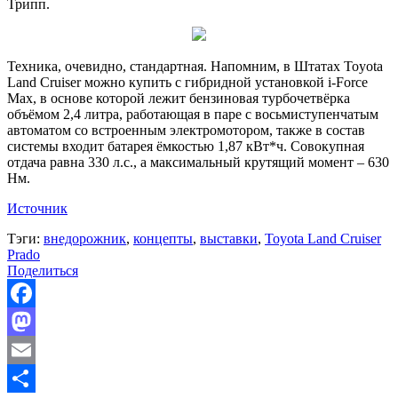
Трипп.
Техника, очевидно, стандартная. Напомним, в Штатах Toyota
Land Cruiser можно купить с гибридной установкой i-Force
Max, в основе которой лежит бензиновая турбочетвёрка
объёмом 2,4 литра, работающая в паре с восьмиступенчатым
автоматом со встроенным электромотором, также в состав
системы входит батарея ёмкостью 1,87 кВт*ч. Совокупная
отдача равна 330 л.с., а максимальный крутящий момент – 630
Нм.
Источник
Тэги:
внедорожник
,
концепты
,
выставки
,
Toyota Land Cruiser
Prado
Поделиться
Facebook
Mastodon
Email