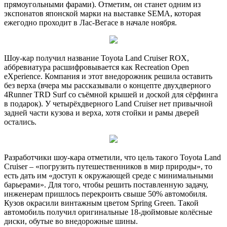
прямоугольными фарами). Отметим, он станет одним из
экспонатов японской марки на выставке SEMA, которая
ежегодно проходит в Лас-Вегасе в начале ноября.
Шоу-кар получил название Toyota Land Cruiser ROX,
аббревиатура расшифровывается как Recreation Open
eXperience. Компания и этот внедорожник решила оставить
без верха (вчера мы рассказывали о концепте двухдверного
4Runner TRD Surf со съёмной крышей и доской для сёрфинга
в подарок). У четырёхдверного Land Cruiser нет привычной
задней части кузова и верха, хотя стойки и рамы дверей
остались.
Разработчики шоу-кара отметили, что цель такого Toyota Land
Cruiser – «погрузить путешественников в мир природы», то
есть дать им «доступ к окружающей среде с минимальными
барьерами». Для того, чтобы решить поставленную задачу,
инженерам пришлось перекроить свыше 50% автомобиля.
Кузов окрасили винтажным цветом Spring Green. Такой
автомобиль получил оригинальные 18-дюймовые колёсные
диски, обутые во внедорожные шины.