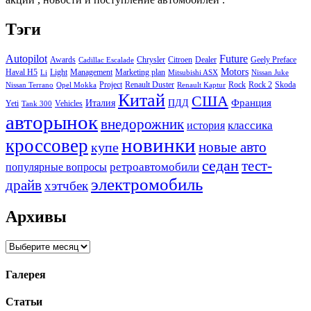
Тэги
Autopilot
Future
Awards
Chrysler
Citroen
Dealer
Geely Preface
Cadillac Escalade
Motors
Haval H5
Light
Management
Marketing plan
Li
Mitsubishi ASX
Nissan Juke
Project
Renault Duster
Rock
Rock 2
Skoda
Nissan Terrano
Opel Mokka
Renault Kaptur
Китай
США
Италия
ПДД
Франция
Yeti
Vehicles
Tank 300
авторынок
внедорожник
классика
история
новинки
кроссовер
купе
новые авто
седан
тест-
ретроавтомобили
популярные вопросы
электромобиль
драйв
хэтчбек
Архивы
Архивы
Галерея
Статьи