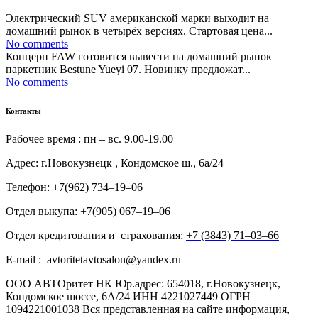
Электрический SUV американской марки выходит на
домашний рынок в четырёх версиях. Стартовая цена...
No comments
Концерн FAW готовится вывести на домашний рынок
паркетник Bestune Yueyi 07. Новинку предложат...
No comments
Контакты
Рабочее время : пн – вс. 9.00-19.00
Адрес: г.Новокузнецк , Кондомское ш., 6а/24
Телефон:
+7(962) 734‒19‒06
Отдел выкупа:
+7(905) 067‒19‒06
Отдел кредитования и страхования:
+7 (3843) 71‒03‒66
E-mail : avtoritetavtosalon@yandex.ru
ООО АВТОритет НК Юр.адрес: 654018, г.Новокузнецк,
Кондомское шоссе, 6А/24 ИНН 4221027449 ОГРН
1094221001038 Вся представленная на сайте информация,