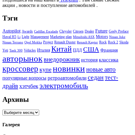
акции , новости и поступление автомобилей .
Тэги
Autopilot
Future
Awards
Chrysler
Citroen
Dealer
Geely Preface
Cadillac Escalade
Motors
Haval H5
Light
Management
Marketing plan
Li
Mitsubishi ASX
Nissan Juke
Project
Renault Duster
Rock
Rock 2
Skoda
Nissan Terrano
Opel Mokka
Renault Kaptur
Китай
США
Италия
ПДД
Франция
Yeti
Vehicles
Tank 300
авторынок
внедорожник
классика
история
новинки
кроссовер
купе
новые авто
седан
тест-
ретроавтомобили
популярные вопросы
электромобиль
драйв
хэтчбек
Архивы
Архивы
Галерея