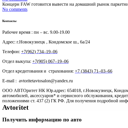
Концерн FAW готовится вывести на домашний рынок паркетник 
No comments
Контакты
Рабочее время : пн – вс. 9.00-19.00
Адрес: г.Новокузнецк , Кондомское ш., 6а/24
Телефон:
+7(962) 734‒19‒06
Отдел выкупа:
+7(905) 067‒19‒06
Отдел кредитования и страхования:
+7 (3843) 71‒03‒66
E-mail : avtoritetavtosalon@yandex.ru
ООО АВТОритет НК Юр.адрес: 654018, г.Новокузнецк, Кондом
автомобилей, аксессуаров* и сервисного обслуживания, креди
положениями ст. 437 (2) ГК РФ. Для получения подробной ин
Avtoritet
Получить информацию по авто