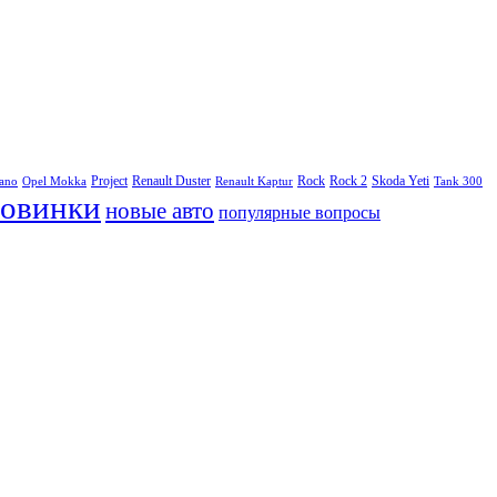
Project
Renault Duster
Rock
Rock 2
Skoda Yeti
rano
Opel Mokka
Renault Kaptur
Tank 300
овинки
новые авто
популярные вопросы