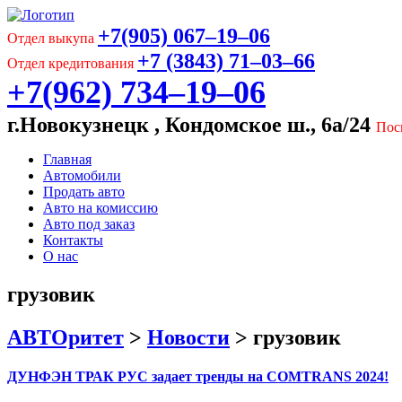
+7(905) 067‒19‒06
Отдел выкупа
+7 (3843) 71‒03‒66
Отдел кредитования
+7(962) 734‒19‒06
г.Новокузнецк , Кондомское ш., 6а/24
Пос
Главная
Автомобили
Продать авто
Авто на комиссию
Авто под заказ
Контакты
О нас
грузовик
АВТОритет
>
Новости
>
грузовик
ДУНФЭН ТРАК РУС задает тренды на COMTRANS 2024!