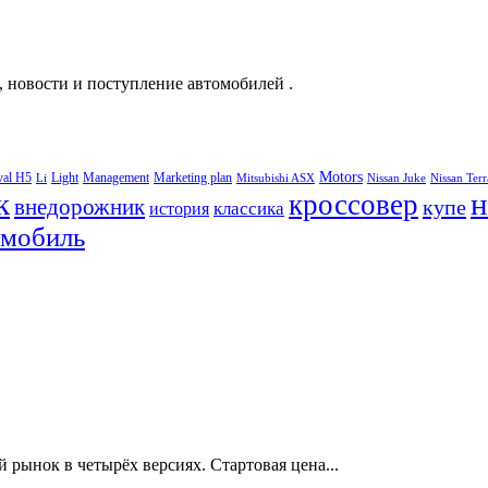
, новости и поступление автомобилей .
Motors
val H5
Light
Management
Marketing plan
Li
Mitsubishi ASX
Nissan Juke
Nissan Ter
к
н
кроссовер
внедорожник
купе
классика
история
омобиль
ынок в четырёх версиях. Стартовая цена...