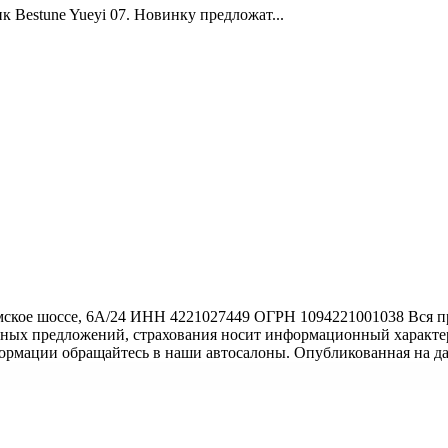
Bestune Yueyi 07. Новинку предложат...
ское шоссе, 6А/24 ИНН 4221027449 ОГРН 1094221001038 Вся пр
тных предложений, страхования носит информационный характер
формации обращайтесь в наши автосалоны. Опубликованная на д