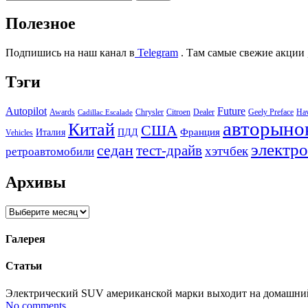
Полезное
Подпишись на наш канал в
Telegram
. Там самые свежие акции 
Тэги
Autopilot
Future
Awards
Chrysler
Citroen
Dealer
Geely Preface
Ha
Cadillac Escalade
авторыно
Китай
США
Италия
ПДД
Франция
Vehicles
электр
седан
тест-драйв
хэтчбек
ретроавтомобили
Архивы
Архивы
Галерея
Статьи
Электрический SUV американской марки выходит на домашний р
No comments