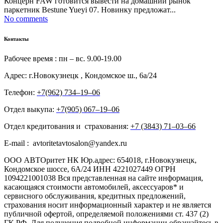
Концерн FAW готовится вывести на домашний рынок
паркетник Bestune Yueyi 07. Новинку предложат...
No comments
Контакты
Рабочее время : пн – вс. 9.00-19.00
Адрес: г.Новокузнецк , Кондомское ш., 6а/24
Телефон:
+7(962) 734‒19‒06
Отдел выкупа:
+7(905) 067‒19‒06
Отдел кредитования и страхования:
+7 (3843) 71‒03‒66
E-mail : avtoritetavtosalon@yandex.ru
ООО АВТОритет НК Юр.адрес: 654018, г.Новокузнецк,
Кондомское шоссе, 6А/24 ИНН 4221027449 ОГРН
1094221001038 Вся представленная на сайте информация,
касающаяся стоимости автомобилей, аксессуаров* и
сервисного обслуживания, кредитных предложений,
страхования носит информационный характер и не является
публичной офертой, определяемой положениями ст. 437 (2)
ГК РФ. Для получения подробной информации обращайтесь в