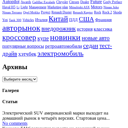
Autopilot
Future
Awards
Chrysler
Citroen
Dealer
Geely Preface
Cadillac Escalade
Motors
Haval H5
Light
Management
Marketing plan
Li
Mitsubishi ASX
Nissan Juke
Project
Renault Duster
Rock
Rock 2
Skoda
Nissan Terrano
Opel Mokka
Renault Kaptur
Китай
США
Италия
ПДД
Франция
Yeti
Vehicles
Tank 300
авторынок
внедорожник
классика
история
новинки
кроссовер
купе
новые авто
седан
тест-
ретроавтомобили
популярные вопросы
электромобиль
драйв
хэтчбек
Архивы
Архивы
Галерея
Статьи
Электрический SUV американской марки выходит на
домашний рынок в четырёх версиях. Стартовая цена...
No comments