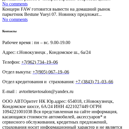
No comments
Концерн FAW готовится вывести на домашний рынок
паркетник Bestune Yueyi 07. Новинку предложат...
No comments
Контакты
Рабочее время : пн – вс. 9.00-19.00
Адрес: г.Новокузнецк , Кондомское ш., 6а/24
Телефон:
+7(962) 734‒19‒06
Отдел выкупа:
+7(905) 067‒19‒06
Отдел кредитования и страхования:
+7 (3843) 71‒03‒66
E-mail : avtoritetavtosalon@yandex.ru
ООО АВТОритет НК Юр.адрес: 654018, г.Новокузнецк,
Кондомское шоссе, 6А/24 ИНН 4221027449 ОГРН
1094221001038 Вся представленная на сайте информация,
касающаяся стоимости автомобилей, аксессуаров* и
сервисного обслуживания, кредитных предложений,
страхования носит информационный характер и не является