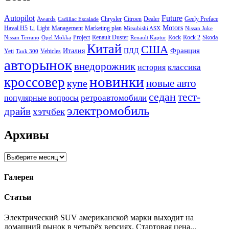
Autopilot
Future
Awards
Chrysler
Citroen
Dealer
Geely Preface
Cadillac Escalade
Motors
Haval H5
Light
Management
Marketing plan
Li
Mitsubishi ASX
Nissan Juke
Project
Renault Duster
Rock
Rock 2
Skoda
Nissan Terrano
Opel Mokka
Renault Kaptur
Китай
США
Италия
ПДД
Франция
Yeti
Vehicles
Tank 300
авторынок
внедорожник
классика
история
новинки
кроссовер
купе
новые авто
седан
тест-
ретроавтомобили
популярные вопросы
электромобиль
драйв
хэтчбек
Архивы
Архивы
Галерея
Статьи
Электрический SUV американской марки выходит на
домашний рынок в четырёх версиях. Стартовая цена...