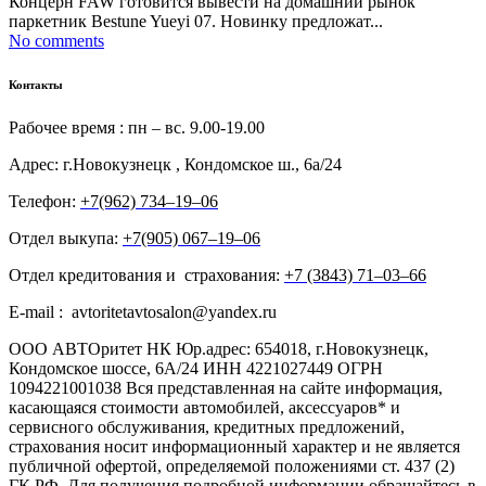
Концерн FAW готовится вывести на домашний рынок
паркетник Bestune Yueyi 07. Новинку предложат...
No comments
Контакты
Рабочее время : пн – вс. 9.00-19.00
Адрес: г.Новокузнецк , Кондомское ш., 6а/24
Телефон:
+7(962) 734‒19‒06
Отдел выкупа:
+7(905) 067‒19‒06
Отдел кредитования и страхования:
+7 (3843) 71‒03‒66
E-mail : avtoritetavtosalon@yandex.ru
ООО АВТОритет НК Юр.адрес: 654018, г.Новокузнецк,
Кондомское шоссе, 6А/24 ИНН 4221027449 ОГРН
1094221001038 Вся представленная на сайте информация,
касающаяся стоимости автомобилей, аксессуаров* и
сервисного обслуживания, кредитных предложений,
страхования носит информационный характер и не является
публичной офертой, определяемой положениями ст. 437 (2)
ГК РФ. Для получения подробной информации обращайтесь в