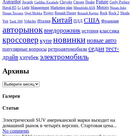
Autopilot
Future
Awards
Chrysler
Citroen
Dealer
Geely Preface
Cadillac Escalade
Motors
Haval H5
Light
Management
Marketing plan
Li
Mitsubishi ASX
Nissan Juke
Project
Renault Duster
Rock
Rock 2
Skoda
Nissan Terrano
Opel Mokka
Renault Kaptur
Китай
США
Италия
ПДД
Франция
Yeti
Vehicles
Tank 300
авторынок
внедорожник
классика
история
новинки
кроссовер
купе
новые авто
седан
тест-
ретроавтомобили
популярные вопросы
электромобиль
драйв
хэтчбек
Архивы
Архивы
Галерея
Статьи
Электрический SUV американской марки выходит на
домашний рынок в четырёх версиях. Стартовая цена...
No comments