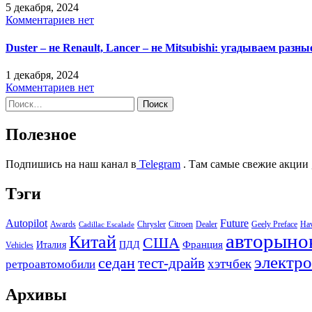
5 декабря, 2024
Комментариев нет
Duster – не Renault, Lancer – не Mitsubishi: угадываем раз
1 декабря, 2024
Комментариев нет
Найти:
Полезное
Подпишись на наш канал в
Telegram
. Там самые свежие акции 
Тэги
Autopilot
Future
Awards
Chrysler
Citroen
Dealer
Geely Preface
Ha
Cadillac Escalade
авторыно
Китай
США
Италия
ПДД
Франция
Vehicles
электр
седан
тест-драйв
хэтчбек
ретроавтомобили
Архивы