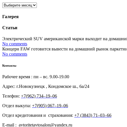
Архивы
Галерея
Статьи
Электрический SUV американской марки выходит на домашний р
No comments
Концерн FAW готовится вывести на домашний рынок паркетник 
No comments
Контакты
Рабочее время : пн – вс. 9.00-19.00
Адрес: г.Новокузнецк , Кондомское ш., 6а/24
Телефон:
+7(962) 734‒19‒06
Отдел выкупа:
+7(905) 067‒19‒06
Отдел кредитования и страхования:
+7 (3843) 71‒03‒66
E-mail : avtoritetavtosalon@yandex.ru