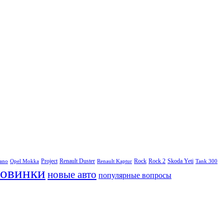
Project
Renault Duster
Rock
Rock 2
Skoda Yeti
rano
Opel Mokka
Renault Kaptur
Tank 300
овинки
новые авто
популярные вопросы