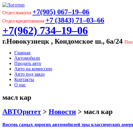
+7(905) 067‒19‒06
Отдел выкупа
+7 (3843) 71‒03‒66
Отдел кредитования
+7(962) 734‒19‒06
г.Новокузнецк , Кондомское ш., 6а/24
Пос
Главная
Автомобили
Продать авто
Авто на комиссию
Авто под заказ
Контакты
О нас
масл кар
АВТОритет
>
Новости
>
масл кар
Восемь самых дорогих автомобилей эры классических амер