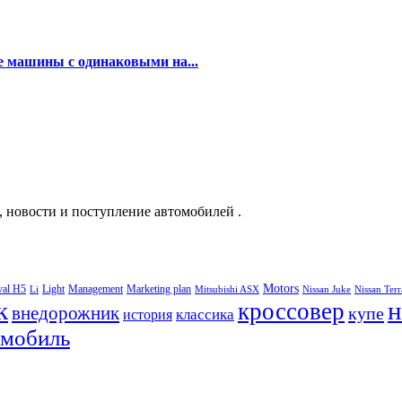
ные машины с одинаковыми на...
, новости и поступление автомобилей .
Motors
val H5
Light
Management
Marketing plan
Li
Mitsubishi ASX
Nissan Juke
Nissan Ter
к
н
кроссовер
внедорожник
купе
классика
история
омобиль