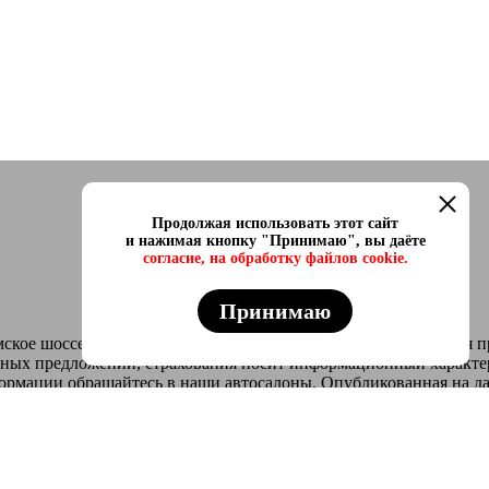
Продолжая использовать этот сайт
и нажимая кнопку "Принимаю", вы даёте
согласие, на обработку файлов cookie.
Принимаю
ское шоссе, 6А/24 ИНН 4221027449 ОГРН 1094221001038 Вся пр
тных предложений, страхования носит информационный характер
формации обращайтесь в наши автосалоны. Опубликованная на д