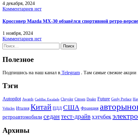
4 декабря, 2024
Комментариев нет
Кроссовер Mazda MX-30 обзавёлся спортивной ретро-верси
1 ноября, 2024
Комментариев нет
Найти:
Полезное
Подпишись на наш канал в
Telegram
. Там самые свежие акции 
Тэги
Autopilot
Future
Awards
Chrysler
Citroen
Dealer
Geely Preface
Ha
Cadillac Escalade
авторыно
Китай
США
Италия
ПДД
Франция
Vehicles
электр
седан
тест-драйв
хэтчбек
ретроавтомобили
Архивы