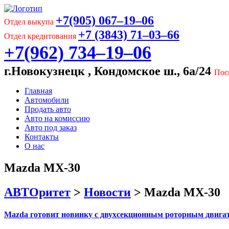
+7(905) 067‒19‒06
Отдел выкупа
+7 (3843) 71‒03‒66
Отдел кредитования
+7(962) 734‒19‒06
г.Новокузнецк , Кондомское ш., 6а/24
Пос
Главная
Автомобили
Продать авто
Авто на комиссию
Авто под заказ
Контакты
О нас
Mazda MX-30
АВТОритет
>
Новости
>
Mazda MX-30
Mazda готовит новинку с двухсекционным роторным двига