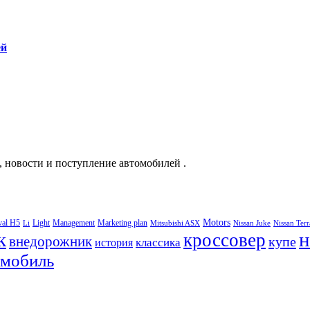
ей
, новости и поступление автомобилей .
Motors
val H5
Light
Management
Marketing plan
Li
Mitsubishi ASX
Nissan Juke
Nissan Ter
к
н
кроссовер
внедорожник
купе
классика
история
омобиль