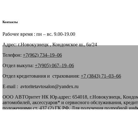
Контакты
Рабочее время : пн – вс. 9.00-19.00
Адрес: г.Новокузнецк , Кондомское ш., 6а/24
Телефон:
+7(962) 734‒19‒06
Отдел выкупа:
+7(905) 067‒19‒06
Отдел кредитования и страхования:
+7 (3843) 71‒03‒66
E-mail : avtoritetavtosalon@yandex.ru
ООО АВТОритет НК Юр.адрес: 654018, г.Новокузнецк, Кондом
автомобилей, аксессуаров* и сервисного обслуживания, креди
положениями ст. 437 (2) ГК РФ. Для получения подробной ин
Avtoritet
Получить информацию по авто