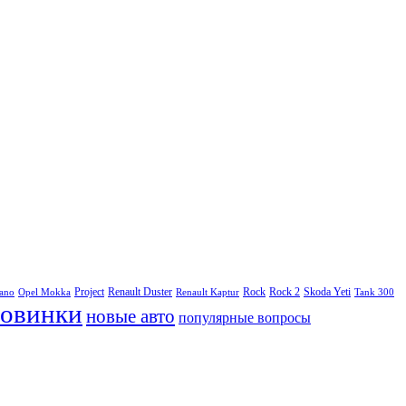
Project
Renault Duster
Rock
Rock 2
Skoda Yeti
rano
Opel Mokka
Renault Kaptur
Tank 300
овинки
новые авто
популярные вопросы