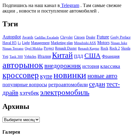
Подпишись на наш канал в
Telegram
. Там самые свежие
акции , новости и поступление автомобилей .
Тэги
Autopilot
Future
Awards
Chrysler
Citroen
Dealer
Geely Preface
Cadillac Escalade
Motors
Haval H5
Light
Management
Marketing plan
Li
Mitsubishi ASX
Nissan Juke
Project
Renault Duster
Rock
Rock 2
Skoda
Nissan Terrano
Opel Mokka
Renault Kaptur
Китай
США
Италия
ПДД
Франция
Yeti
Vehicles
Tank 300
авторынок
внедорожник
классика
история
новинки
кроссовер
купе
новые авто
седан
тест-
ретроавтомобили
популярные вопросы
электромобиль
драйв
хэтчбек
Архивы
Архивы
Галерея