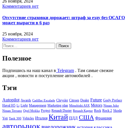
26 ноября, 2024
Комментариев нет
Отсутствие страховки дорожает: штраф за езду без ОСАГО
может вырасти в 6 раз
25 ноября, 2024
Комментариев нет
Найти:
Полезное
Подпишись на наш канал в
Telegram
. Там самые свежие
акции , новости и поступление автомобилей .
Тэги
Autopilot
Future
Awards
Chrysler
Citroen
Dealer
Geely Preface
Cadillac Escalade
Motors
Haval H5
Light
Management
Marketing plan
Li
Mitsubishi ASX
Nissan Juke
Project
Renault Duster
Rock
Rock 2
Skoda
Nissan Terrano
Opel Mokka
Renault Kaptur
Китай
США
Италия
ПДД
Франция
Yeti
Vehicles
Tank 300
авторынок
внедорожник
классика
история