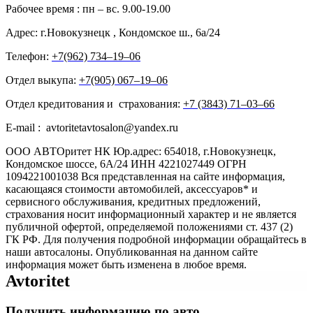
Рабочее время : пн – вс. 9.00-19.00
Адрес: г.Новокузнецк , Кондомское ш., 6а/24
Телефон:
+7(962) 734‒19‒06
Отдел выкупа:
+7(905) 067‒19‒06
Отдел кредитования и страхования:
+7 (3843) 71‒03‒66
E-mail : avtoritetavtosalon@yandex.ru
ООО АВТОритет НК Юр.адрес: 654018, г.Новокузнецк,
Кондомское шоссе, 6А/24 ИНН 4221027449 ОГРН
1094221001038 Вся представленная на сайте информация,
касающаяся стоимости автомобилей, аксессуаров* и
сервисного обслуживания, кредитных предложений,
страхования носит информационный характер и не является
публичной офертой, определяемой положениями ст. 437 (2)
ГК РФ. Для получения подробной информации обращайтесь в
наши автосалоны. Опубликованная на данном сайте
информация может быть изменена в любое время.
Avtoritet
Получить информацию по авто