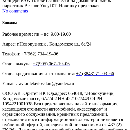
Концерн FAW готовится вывести на домашний рынок
паркетник Bestune Yueyi 07. Новинку предложат...
No comments
Контакты
Рабочее время : пн – вс. 9.00-19.00
Адрес: г.Новокузнецк , Кондомское ш., 6а/24
Телефон:
+7(962) 734‒19‒06
Отдел выкупа:
+7(905) 067‒19‒06
Отдел кредитования и страхования:
+7 (3843) 71‒03‒66
E-mail : avtoritetavtosalon@yandex.ru
ООО АВТОритет НК Юр.адрес: 654018, г.Новокузнецк,
Кондомское шоссе, 6А/24 ИНН 4221027449 ОГРН
1094221001038 Вся представленная на сайте информация,
касающаяся стоимости автомобилей, аксессуаров* и
сервисного обслуживания, кредитных предложений,
страхования носит информационный характер и не является
публичной офертой, определяемой положениями ст. 437 (2)
ГК РФ. Для получения подробной информации обращайтесь в