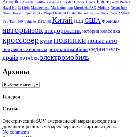
Autopilot
Future
Awards
Chrysler
Citroen
Dealer
Geely Preface
Cadillac Escalade
Motors
Haval H5
Light
Management
Marketing plan
Li
Mitsubishi ASX
Nissan Juke
Project
Renault Duster
Rock
Rock 2
Skoda
Nissan Terrano
Opel Mokka
Renault Kaptur
Китай
США
Италия
ПДД
Франция
Yeti
Vehicles
Tank 300
авторынок
внедорожник
классика
история
новинки
кроссовер
купе
новые авто
седан
тест-
ретроавтомобили
популярные вопросы
электромобиль
драйв
хэтчбек
Архивы
Архивы
Галерея
Статьи
Электрический SUV американской марки выходит на
домашний рынок в четырёх версиях. Стартовая цена...
No comments