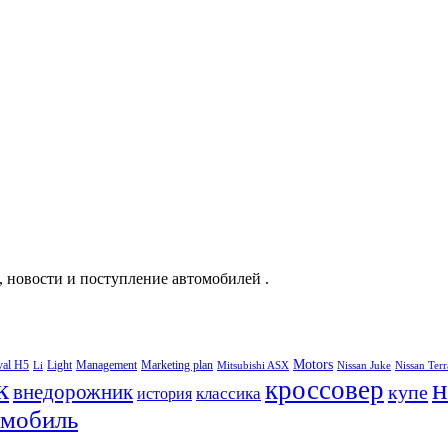
, новости и поступление автомобилей .
Motors
val H5
Light
Management
Marketing plan
Li
Mitsubishi ASX
Nissan Juke
Nissan Ter
к
н
кроссовер
внедорожник
купе
классика
история
омобиль