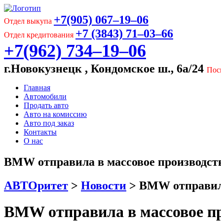
+7(905) 067‒19‒06
Отдел выкупа
+7 (3843) 71‒03‒66
Отдел кредитования
+7(962) 734‒19‒06
г.Новокузнецк , Кондомское ш., 6а/24
Пос
Главная
Автомобили
Продать авто
Авто на комиссию
Авто под заказ
Контакты
О нас
BMW отправила в массовое производство
АВТОритет
>
Новости
>
BMW отправила 
BMW отправила в массовое про