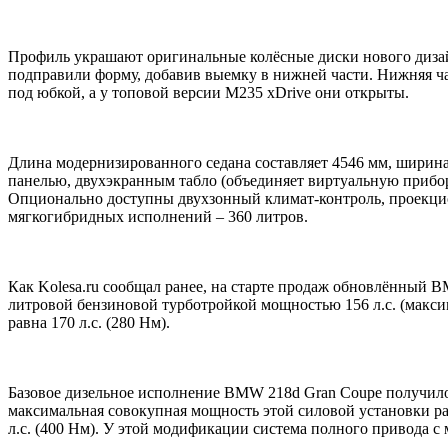
Профиль украшают оригинальные колёсные диски нового дизайна
подправили форму, добавив выемку в нижней части. Нижняя ч
под юбкой, а у топовой версии M235 xDrive они открыты.
Длина модернизированного седана составляет 4546 мм, ширина 
панелью, двухэкранным табло (объединяет виртуальную прибо
Опционально доступны двухзонный климат-контроль, проекцион
мягкогибридных исполнений – 360 литров.
Как Kolesa.ru сообщал ранее, на старте продаж обновлённый BM
литровой бензиновой турботройкой мощностью 156 л.с. (максим
равна 170 л.с. (280 Нм).
Базовое дизельное исполнение BMW 218d Gran Coupe получило 2,
максимальная совокупная мощность этой силовой установки ра
л.с. (400 Нм). У этой модификации система полного привода с 