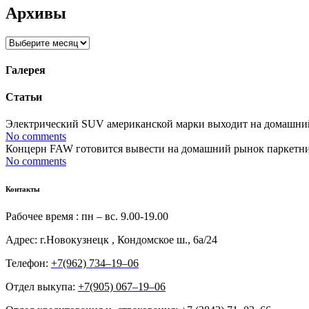
Архивы
Архивы
Галерея
Статьи
Электрический SUV американской марки выходит на домашний р
No comments
Концерн FAW готовится вывести на домашний рынок паркетник 
No comments
Контакты
Рабочее время : пн – вс. 9.00-19.00
Адрес: г.Новокузнецк , Кондомское ш., 6а/24
Телефон:
+7(962) 734‒19‒06
Отдел выкупа:
+7(905) 067‒19‒06