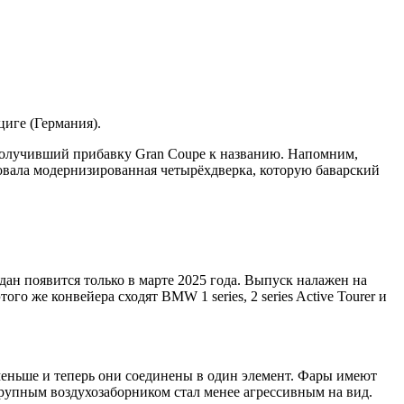
циге (Германия).
 получивший прибавку Gran Coupe к названию. Напомним,
ровала модернизированная четырёхдверка, которую баварский
дан появится только в марте 2025 года. Выпуск налажен на
 же конвейера сходят BMW 1 series, 2 series Active Tourer и
меньше и теперь они соединены в один элемент. Фары имеют
крупным воздухозаборником стал менее агрессивным на вид.