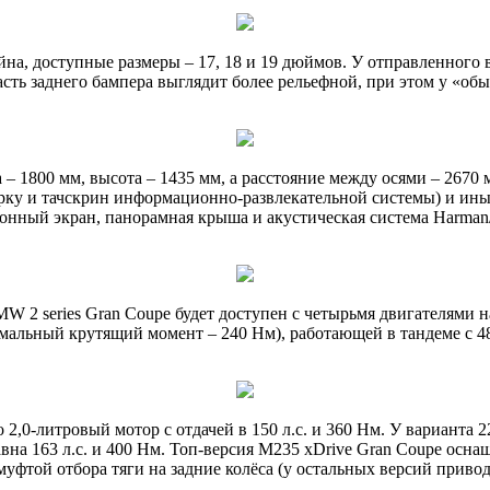
, доступные размеры – 17, 18 и 19 дюймов. У отправленного в 
асть заднего бампера выглядит более рельефной, при этом у «
– 1800 мм, высота – 1435 мм, а расстояние между осями – 2670 м
рку и тачскрин информационно-развлекательной системы) и ины
ный экран, панорамная крыша и акустическая система Harman/K
W 2 series Gran Coupe будет доступен с четырьмя двигателями н
альный крутящий момент – 240 Нм), работающей в тандеме с 48-в
0-литровый мотор с отдачей в 150 л.с. и 360 Нм. У варианта 22
вна 163 л.с. и 400 Нм. Топ-версия M235 xDrive Gran Coupe ос
муфтой отбора тяги на задние колёса (у остальных версий привод