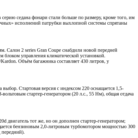
серию седана фонари стали больше по размеру, кроме того, им
обычных» исполнений патрубки выхлопной системы спрятаны
м. Салон 2 series Gran Coupe снабдили новой передней
м блоком управления климатической установкой.
ardon. Объём багажника составляет 430 литров, у
а выбор. Стартовая версия с индексом 220 оснащается 1,5-
ольтовым стартер-генератором (20 л.с., 55 Нм), общая отдача
0d двигатель тот же, но он дополнен стартер-генератором;
нащается бензиновым 2,0-литровым турбомотором мощностью 300
 передний).