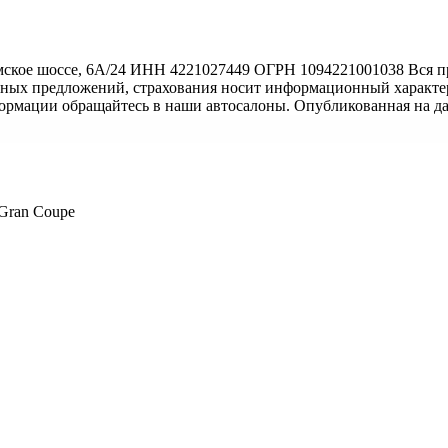
ское шоссе, 6А/24 ИНН 4221027449 ОГРН 1094221001038 Вся пр
тных предложений, страхования носит информационный характер
формации обращайтесь в наши автосалоны. Опубликованная на д
 Gran Coupe