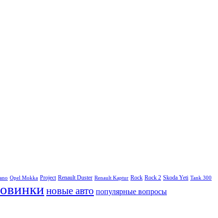
Project
Renault Duster
Rock
Rock 2
Skoda Yeti
rano
Opel Mokka
Renault Kaptur
Tank 300
овинки
новые авто
популярные вопросы