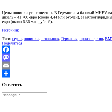
Цены новинки уже известны. В Германии за базовый MHEV-вари
дизель – 41 700 евро (около 4,44 млн рублей), за мягкогибридн
евро (около 6,36 млн рублей).
Источник
Тэги:
седан
,
новинки
,
авторынок
,
Германия
,
производство
,
BMW
Поделиться
Facebook
Mastodon
Email
Отправить
Ответить