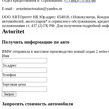
Отдел кредитования и страхования:
+7 (3843) 71‒03‒66
E-mail : avtoritetavtosalon@yandex.ru
ООО АВТОритет НК Юр.адрес: 654018, г.Новокузнецк, Кондом
автомобилей, аксессуаров* и сервисного обслуживания, креди
положениями ст. 437 (2) ГК РФ. Для получения подробной ин
Avtoritet
Получить информацию по авто
BMW отправила в массовое производство новый седан 2 series
Имя
Эл.адрес
Телефон
Торговая цена
Запрос
Запросить стоимость автомобиля