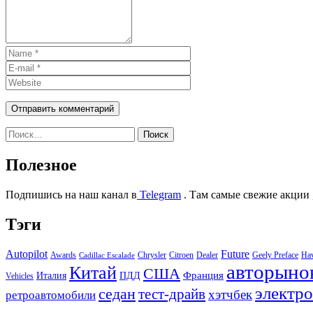
Найти:
Полезное
Подпишись на наш канал в
Telegram
. Там самые свежие акции 
Тэги
Autopilot
Future
Awards
Chrysler
Citroen
Dealer
Geely Preface
Ha
Cadillac Escalade
авторыно
Китай
США
Италия
ПДД
Франция
Vehicles
электр
седан
тест-драйв
хэтчбек
ретроавтомобили