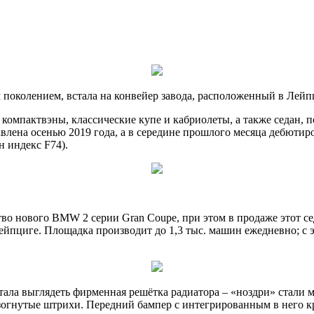
 поколением, встала на конвейер завода, расположенный в Лейп
 компактвэны, классические купе и кабриолеты, а также седан,
авлена осенью 2019 года, а в середине прошлого месяца дебюти
 индекс F74).
тво нового BMW 2 серии Gran Coupe, при этом в продаже этот се
циге. Площадка производит до 1,3 тыс. машин ежедневно; с этого
тала выглядеть фирменная решётка радиатора – «ноздри» стали 
 изогнутые штрихи. Передний бампер с интегрированным в него 