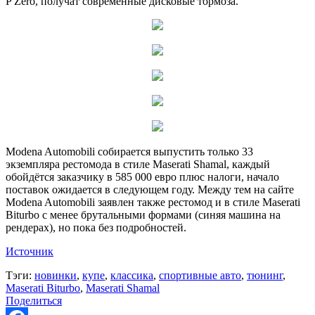
P Zero, получат современные дисковые тормоза.
Modena Automobili собирается выпустить только 33
экземпляра рестомода в стиле Maserati Shamal, каждый
обойдётся заказчику в 585 000 евро плюс налоги, начало
поставок ожидается в следующем году. Между тем на сайте
Modena Automobili заявлен также рестомод и в стиле Maserati
Biturbo с менее брутальными формами (синяя машина на
рендерах), но пока без подробностей.
Источник
Тэги:
новинки
,
купе
,
классика
,
спортивные авто
,
тюнинг
,
Maserati Biturbo
,
Maserati Shamal
Поделиться