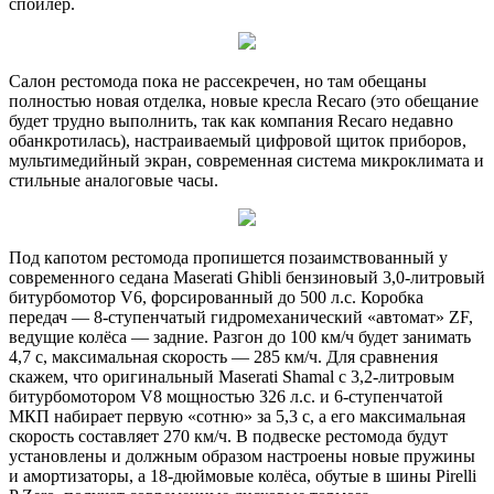
спойлер.
Салон рестомода пока не рассекречен, но там обещаны
полностью новая отделка, новые кресла Recaro (это обещание
будет трудно выполнить, так как компания Recaro недавно
обанкротилась), настраиваемый цифровой щиток приборов,
мультимедийный экран, современная система микроклимата и
стильные аналоговые часы.
Под капотом рестомода пропишется позаимствованный у
современного седана Maserati Ghibli бензиновый 3,0-литровый
битурбомотор V6, форсированный до 500 л.с. Коробка
передач — 8-ступенчатый гидромеханический «автомат» ZF,
ведущие колёса — задние. Разгон до 100 км/ч будет занимать
4,7 с, максимальная скорость — 285 км/ч. Для сравнения
скажем, что оригинальный Maserati Shamal с 3,2-литровым
битурбомотором V8 мощностью 326 л.с. и 6-ступенчатой
МКП набирает первую «сотню» за 5,3 с, а его максимальная
скорость составляет 270 км/ч. В подвеске рестомода будут
установлены и должным образом настроены новые пружины
и амортизаторы, а 18-дюймовые колёса, обутые в шины Pirelli