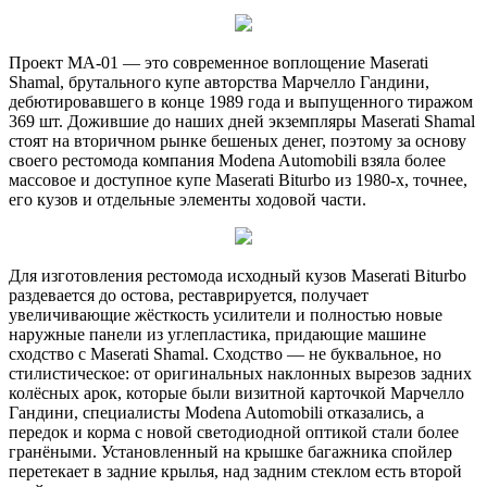
Проект MA-01 — это современное воплощение Maserati
Shamal, брутального купе авторства Марчелло Гандини,
дебютировавшего в конце 1989 года и выпущенного тиражом
369 шт. Дожившие до наших дней экземпляры Maserati Shamal
стоят на вторичном рынке бешеных денег, поэтому за основу
своего рестомода компания Modena Automobili взяла более
массовое и доступное купе Maserati Biturbo из 1980-х, точнее,
его кузов и отдельные элементы ходовой части.
Для изготовления рестомода исходный кузов Maserati Biturbo
раздевается до остова, реставрируется, получает
увеличивающие жёсткость усилители и полностью новые
наружные панели из углепластика, придающие машине
сходство с Maserati Shamal. Сходство — не буквальное, но
стилистическое: от оригинальных наклонных вырезов задних
колёсных арок, которые были визитной карточкой Марчелло
Гандини, специалисты Modena Automobili отказались, а
передок и корма с новой светодиодной оптикой стали более
гранёными. Установленный на крышке багажника спойлер
перетекает в задние крылья, над задним стеклом есть второй