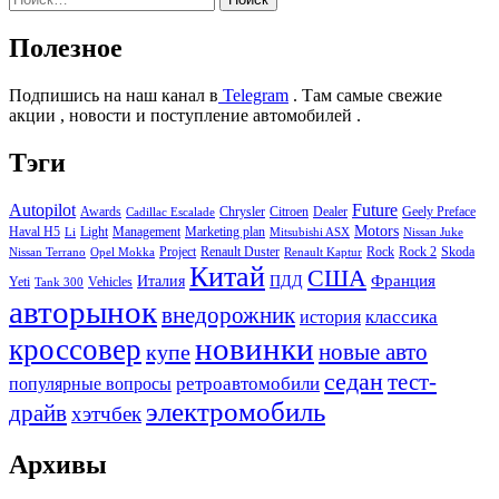
Полезное
Подпишись на наш канал в
Telegram
. Там самые свежие
акции , новости и поступление автомобилей .
Тэги
Autopilot
Future
Awards
Chrysler
Citroen
Dealer
Geely Preface
Cadillac Escalade
Motors
Haval H5
Light
Management
Marketing plan
Li
Mitsubishi ASX
Nissan Juke
Project
Renault Duster
Rock
Rock 2
Skoda
Nissan Terrano
Opel Mokka
Renault Kaptur
Китай
США
Италия
ПДД
Франция
Yeti
Vehicles
Tank 300
авторынок
внедорожник
классика
история
новинки
кроссовер
купе
новые авто
седан
тест-
ретроавтомобили
популярные вопросы
электромобиль
драйв
хэтчбек
Архивы