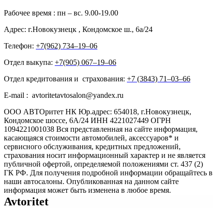
Рабочее время : пн – вс. 9.00-19.00
Адрес: г.Новокузнецк , Кондомское ш., 6а/24
Телефон:
+7(962) 734‒19‒06
Отдел выкупа:
+7(905) 067‒19‒06
Отдел кредитования и страхования:
+7 (3843) 71‒03‒66
E-mail : avtoritetavtosalon@yandex.ru
ООО АВТОритет НК Юр.адрес: 654018, г.Новокузнецк,
Кондомское шоссе, 6А/24 ИНН 4221027449 ОГРН
1094221001038 Вся представленная на сайте информация,
касающаяся стоимости автомобилей, аксессуаров* и
сервисного обслуживания, кредитных предложений,
страхования носит информационный характер и не является
публичной офертой, определяемой положениями ст. 437 (2)
ГК РФ. Для получения подробной информации обращайтесь в
наши автосалоны. Опубликованная на данном сайте
информация может быть изменена в любое время.
Avtoritet