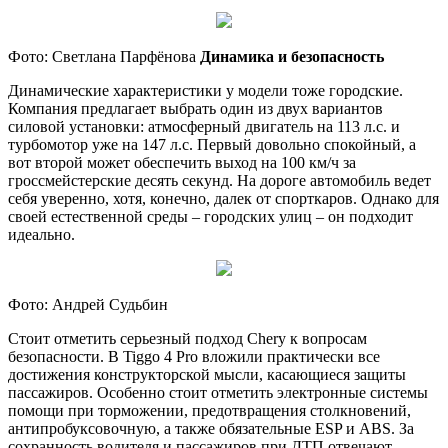
Фото: Светлана Парфёнова
Динамика и безопасность
Динамические характеристики у модели тоже городские.
Компания предлагает выбрать один из двух вариантов
силовой установки: атмосферный двигатель на 113 л.с. и
турбомотор уже на 147 л.с. Первый довольно спокойный, а
вот второй может обеспечить выход на 100 км/ч за
гроссмейстерские десять секунд. На дороге автомобиль ведет
себя уверенно, хотя, конечно, далек от спорткаров. Однако для
своей естественной среды – городских улиц – он подходит
идеально.
Фото: Андрей Судьбин
Стоит отметить серьезный подход Chery к вопросам
безопасности. В Tiggo 4 Pro вложили практически все
достижения конструкторской мысли, касающиеся защиты
пассажиров. Особенно стоит отметить электронные системы
помощи при торможении, предотвращения столкновений,
антипробуксовочную, а также обязательные ESP и ABS. За
сохранность водителя и пассажиров при ДТП отвечают