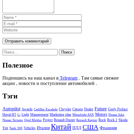
Найти:
Полезное
Подпишись на наш канал в
Telegram
. Там самые свежие
акции , новости и поступление автомобилей .
Тэги
Autopilot
Future
Awards
Chrysler
Citroen
Dealer
Geely Preface
Cadillac Escalade
Motors
Haval H5
Light
Management
Marketing plan
Li
Mitsubishi ASX
Nissan Juke
Project
Renault Duster
Rock
Rock 2
Skoda
Nissan Terrano
Opel Mokka
Renault Kaptur
Китай
США
Италия
ПДД
Франция
Yeti
Vehicles
Tank 300