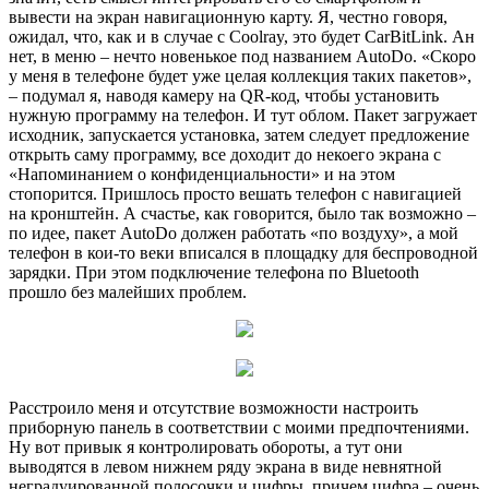
вывести на экран навигационную карту. Я, честно говоря,
ожидал, что, как и в случае с Coolray, это будет CarBitLink. Ан
нет, в меню – нечто новенькое под названием AutoDo. «Скоро
у меня в телефоне будет уже целая коллекция таких пакетов»,
– подумал я, наводя камеру на QR-код, чтобы установить
нужную программу на телефон. И тут облом. Пакет загружает
исходник, запускается установка, затем следует предложение
открыть саму программу, все доходит до некоего экрана с
«Напоминанием о конфиденциальности» и на этом
стопорится. Пришлось просто вешать телефон с навигацией
на кронштейн. А счастье, как говорится, было так возможно –
по идее, пакет AutoDo должен работать «по воздуху», а мой
телефон в кои-то веки вписался в площадку для беспроводной
зарядки. При этом подключение телефона по Bluetooth
прошло без малейших проблем.
Расстроило меня и отсутствие возможности настроить
приборную панель в соответствии с моими предпочтениями.
Ну вот привык я контролировать обороты, а тут они
выводятся в левом нижнем ряду экрана в виде невнятной
неградуированной полосочки и цифры, причем цифра – очень