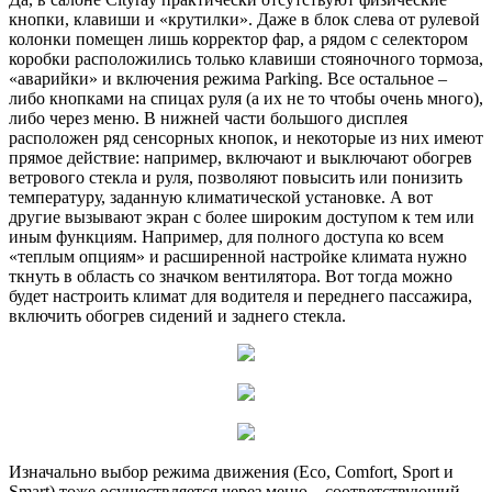
кнопки, клавиши и «крутилки». Даже в блок слева от рулевой
колонки помещен лишь корректор фар, а рядом с селектором
коробки расположились только клавиши стояночного тормоза,
«аварийки» и включения режима Parking. Все остальное –
либо кнопками на спицах руля (а их не то чтобы очень много),
либо через меню. В нижней части большого дисплея
расположен ряд сенсорных кнопок, и некоторые из них имеют
прямое действие: например, включают и выключают обогрев
ветрового стекла и руля, позволяют повысить или понизить
температуру, заданную климатической установке. А вот
другие вызывают экран с более широким доступом к тем или
иным функциям. Например, для полного доступа ко всем
«теплым опциям» и расширенной настройке климата нужно
ткнуть в область со значком вентилятора. Вот тогда можно
будет настроить климат для водителя и переднего пассажира,
включить обогрев сидений и заднего стекла.
Изначально выбор режима движения (Eco, Comfort, Sport и
Smart) тоже осуществляется через меню – соответствующий