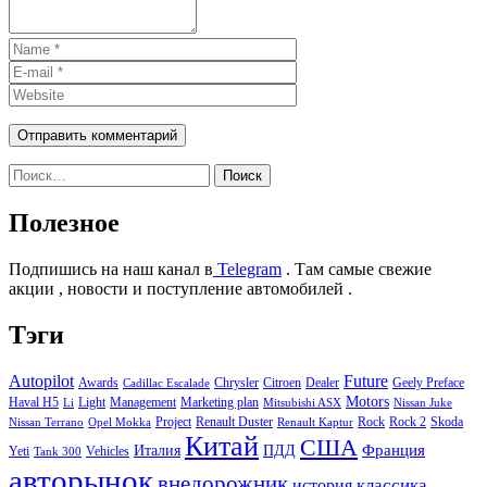
Найти:
Полезное
Подпишись на наш канал в
Telegram
. Там самые свежие
акции , новости и поступление автомобилей .
Тэги
Autopilot
Future
Awards
Chrysler
Citroen
Dealer
Geely Preface
Cadillac Escalade
Motors
Haval H5
Light
Management
Marketing plan
Li
Mitsubishi ASX
Nissan Juke
Project
Renault Duster
Rock
Rock 2
Skoda
Nissan Terrano
Opel Mokka
Renault Kaptur
Китай
США
Италия
ПДД
Франция
Yeti
Vehicles
Tank 300
авторынок
внедорожник
классика
история