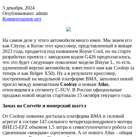
3 декабря, 2024
Опубликовано:
admin
Комментариев нет
На самом деле у этого автомобиля много имен. Мы знаем его
как Cityray, в Китае этот кроссовер, представленный в январе
2023 года, продается под названием Boyue Cool, но на старте
разработки проекта с заводским кодом G426 предполагалось,
что это будет следующее поколение модели Binyue L, то есть
удлиненной версии автомобиля, известного нам как Coolray (а
теперь и как Belgee X50). Ну а в результате кроссовер,
построенный на модульной платформе BMA, заполнил некий
прогал между компактным
Coolray
и новым
Atlas
,
относящимся к сегменту C-SUV. В России официальные
продажи новой модели стартовали 15 октября текущего года.
Замах на Corvette и имперский шаттл
От Coolray новинке досталась платформа BMA и силовой
агрегат в составе 147-сильного четырехцилиндрового мотора
BHE15-EFZ объемом 1,5 литра и семиступенчатого робота со
сдвоенным «мокрым» сцеплением. А от нового Atlas – общая