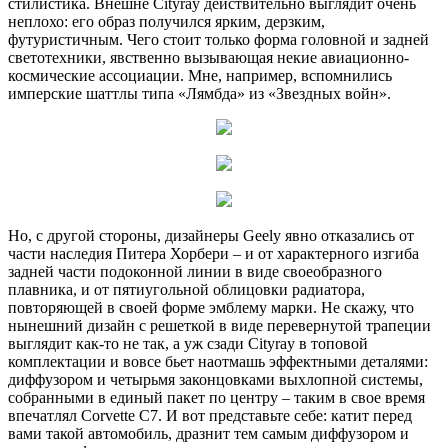
стилистика. Внешне Cityray действительно выглядит очень
неплохо: его образ получился ярким, дерзким,
футуристичным. Чего стоит только форма головной и задней
светотехники, явственно вызывающая некие авиационно-
космические ассоциации. Мне, например, вспомнились
имперские шаттлы типа «Лямбда» из «Звездных войн».
Но, с другой стороны, дизайнеры Geely явно отказались от
части наследия Питера Хорбери – и от характерного изгиба
задней части подоконной линии в виде своеобразного
плавника, и от пятиугольной облицовки радиатора,
повторяющей в своей форме эмблему марки. Не скажу, что
нынешний дизайн с решеткой в виде перевернутой трапеции
выглядит как-то не так, а уж сзади Cityray в топовой
комплектации и вовсе бьет наотмашь эффектными деталями:
диффузором и четырьмя законцовками выхлопной системы,
собранными в единый пакет по центру – таким в свое время
впечатлял Corvette C7. И вот представьте себе: катит перед
вами такой автомобиль, дразнит тем самым диффузором и