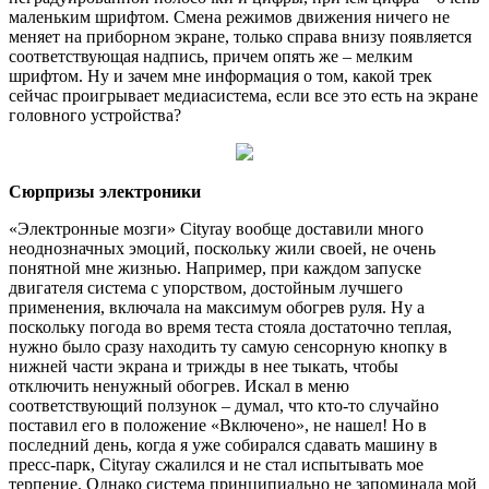
маленьким шрифтом. Смена режимов движения ничего не
меняет на приборном экране, только справа внизу появляется
соответствующая надпись, причем опять же – мелким
шрифтом. Ну и зачем мне информация о том, какой трек
сейчас проигрывает медиасистема, если все это есть на экране
головного устройства?
Сюрпризы электроники
«Электронные мозги» Cityray вообще доставили много
неоднозначных эмоций, поскольку жили своей, не очень
понятной мне жизнью. Например, при каждом запуске
двигателя система с упорством, достойным лучшего
применения, включала на максимум обогрев руля. Ну а
поскольку погода во время теста стояла достаточно теплая,
нужно было сразу находить ту самую сенсорную кнопку в
нижней части экрана и трижды в нее тыкать, чтобы
отключить ненужный обогрев. Искал в меню
соответствующий ползунок – думал, что кто-то случайно
поставил его в положение «Включено», не нашел! Но в
последний день, когда я уже собирался сдавать машину в
пресс-парк, Cityray сжалился и не стал испытывать мое
терпение. Однако система принципиально не запоминала мой