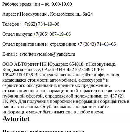
Рабочее время : пн – вс. 9.00-19.00
Адрес: г.Новокузнецк , Кондомское ш., 6а/24
Телефон:
+7(962) 734‒19‒06
Отдел выкупа:
+7(905) 067‒19‒06
Отдел кредитования и страхования:
+7 (3843) 71‒03‒66
E-mail : avtoritetavtosalon@yandex.ru
ООО АВТОритет НК Юр.адрес: 654018, г.Новокузнецк,
Кондомское шоссе, 6А/24 ИНН 4221027449 ОГРН
1094221001038 Вся представленная на сайте информация,
касающаяся стоимости автомобилей, аксессуаров* и
сервисного обслуживания, кредитных предложений,
страхования носит информационный характер и не является
публичной офертой, определяемой положениями ст. 437 (2)
ГК РФ. Для получения подробной информации обращайтесь в
наши автосалоны. Опубликованная на данном сайте
информация может быть изменена в любое время.
Avtoritet
Получить информацию по авто