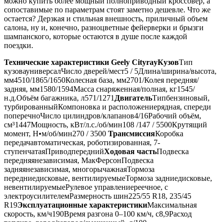
можно купить более мощный полноприводный кроссовер, а
сопоставимые по параметрам стоят заметно дешевле. Что же
остается? Дерзкая и стильная внешность, приличный объем
салона, ну и, конечно, разноцветные фейерверки и брызги
шампанского, которые остаются в душе после каждой
поездки.
Технические характеристики Geely Cityray
Кузов
Тип
кузовауниверсалЧисло дверей/мест5 / 5Длина/ширина/высота,
мм4510/1865/1650Колесная база, мм2701/Колея передняя/
задняя, мм1580/1594Масса снаряженная/полная, кг1545/
н.д.Объём багажника, л571/1271
Двигатель
Типбензиновый,
турбированныйКомпоновка и расположениерядная, спереди
поперечноЧисло цилиндров/клапанов4/16Рабочий объём,
см³1447Мощность, кВт/л.с./об/мин108 /147 / 5500Крутящий
момент, Н•м/об/мин270 / 3500
Трансмиссия
Коробка
передачавтоматическая, роботизированная, 7-
ступенчатаяПриводпередний
Ходовая часть
Подвеска
передняянезависимая, МакФерсонПодвеска
задняянезависимая, многорычажнаяТормоза
передниедисковые, вентилируемыеТормоза задниедисковые,
невентилируемыеРулевое управлениереечное, с
электроусилителемРазмерность шин225/55 R18, 235/45
R19
Эксплуатационные характеристики
Максимальная
скорость, км/ч190Время разгона 0–100 км/ч, с8,9Расход