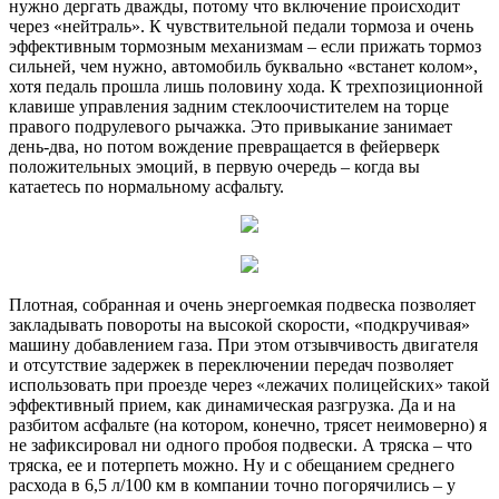
нужно дергать дважды, потому что включение происходит
через «нейтраль». К чувствительной педали тормоза и очень
эффективным тормозным механизмам – если прижать тормоз
сильней, чем нужно, автомобиль буквально «встанет колом»,
хотя педаль прошла лишь половину хода. К трехпозиционной
клавише управления задним стеклоочистителем на торце
правого подрулевого рычажка. Это привыкание занимает
день-два, но потом вождение превращается в фейерверк
положительных эмоций, в первую очередь – когда вы
катаетесь по нормальному асфальту.
Плотная, собранная и очень энергоемкая подвеска позволяет
закладывать повороты на высокой скорости, «подкручивая»
машину добавлением газа. При этом отзывчивость двигателя
и отсутствие задержек в переключении передач позволяет
использовать при проезде через «лежачих полицейских» такой
эффективный прием, как динамическая разгрузка. Да и на
разбитом асфальте (на котором, конечно, трясет неимоверно) я
не зафиксировал ни одного пробоя подвески. А тряска – что
тряска, ее и потерпеть можно. Ну и с обещанием среднего
расхода в 6,5 л/100 км в компании точно погорячились – у