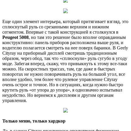
Еще один элемент интерьера, который притягивает взгляд, это
сплюснутый руль со срезанными верхним и нижним
сегментом. Впервые с такой конструкцией я столкнулся в
Peugeot 5008
, но там это решение было вполне оправданным
конструктивно: панель приборов расположена выше руля, и
водителю полагается смотреть на нее поверх баранки. В Geely
Cityray на приборный дисплей смотришь традиционным
образом, через обод, так что «сплюснули» руль сугубо в угоду
моде. Забегая вперед, скажу, что привыкнуть к этому все-таки
можно. На скоростных трассах, там, где даже в быстрых
поворотах не нужно поворачивать руль на большой угол, все
вполне удобно, тем более что рулевое управление Cityray
очень острое и точное. Но в ситуациях, когда нужно быстро
крутить руль «от упора до упора», я однозначно испытывал
неудобство. Но вернемся к дисплеям и другим органам
управления.
Только меню, только хардкор
Да, в салоне Cityray практически отсутствуют физические