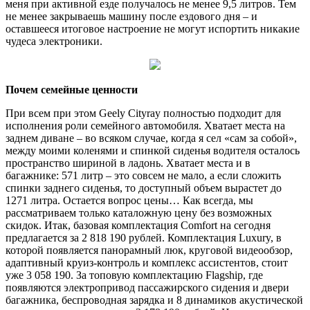
меня при активной езде получалось не менее 9,5 литров. Тем
не менее закрываешь машину после ездового дня – и
оставшееся итоговое настроение не могут испортить никакие
чудеса электроники.
Почем семейные ценности
При всем при этом Geely Cityray полностью подходит для
исполнения роли семейного автомобиля. Хватает места на
заднем диване – во всяком случае, когда я сел «сам за собой»,
между моими коленями и спинкой сиденья водителя осталось
пространство шириной в ладонь. Хватает места и в
багажнике: 571 литр – это совсем не мало, а если сложить
спинки заднего сиденья, то доступный объем вырастет до
1271 литра. Остается вопрос цены… Как всегда, мы
рассматриваем только каталожную цену без возможных
скидок. Итак, базовая комплектация Comfort на сегодня
предлагается за 2 818 190 рублей. Комплектация Luxury, в
которой появляется панорамный люк, круговой видеообзор,
адаптивный круиз-контроль и комплекс ассистентов, стоит
уже 3 058 190. За топовую комплектацию Flagship, где
появляются электропривод пассажирского сидения и двери
багажника, беспроводная зарядка и 8 динамиков акустической