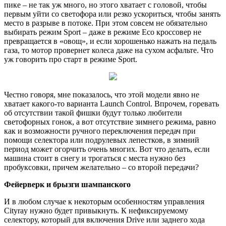
пике – не так уж много, но этого хватает с головой, чтобы
первым уйти со светофора или резко ускориться, чтобы занять
место в разрыве в потоке. При этом совсем не обязательно
выбирать режим Sport – даже в режиме Eco кроссовер не
превращается в «овощ», и если хорошенько нажать на педаль
газа, то мотор провернет колеса даже на сухом асфальте. Что
уж говорить про старт в режиме Sport.
Честно говоря, мне показалось, что этой модели явно не
хватает какого-то варианта Launch Control. Впрочем, горевать
об отсутствии такой фишки будут только любители
светофорных гонок, а вот отсутствие зимнего режима, равно
как и возможности ручного переключения передач при
помощи селектора или подрулевых лепестков, в зимний
период может огорчить очень многих. Вот что делать, если
машина стоит в снегу и трогаться с места нужно без
пробуксовки, причем желательно – со второй передачи?
Фейерверк и брызги шампанского
И в любом случае к некоторым особенностям управления
Cityray нужно будет привыкнуть. К нефиксируемому
селектору, который для включения Drive или заднего хода