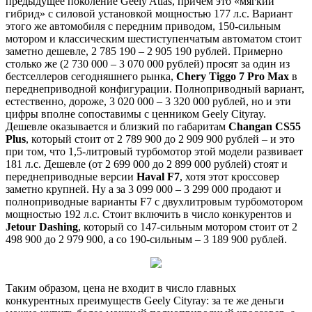
предыдущее поколение Geely Atlas, причем это «мягкий
гибрид» с силовой установкой мощностью 177 л.с. Вариант
этого же автомобиля с передним приводом, 150-сильным
мотором и классическим шестиступенчатым автоматом стоит
заметно дешевле, 2 785 190 – 2 905 190 рублей. Примерно
столько же (2 730 000 – 3 070 000 рублей) просят за один из
бестселлеров сегодняшнего рынка,
Chery Tiggo 7 Pro Max
в
переднеприводной конфигурации. Полноприводный вариант,
естественно, дороже, 3 020 000 – 3 320 000 рублей, но и эти
цифры вполне сопоставимы с ценником Geely Cityray.
Дешевле оказывается и близкий по габаритам
Changan CS55
Plus
, который стоит от 2 789 900 до 2 909 900 рублей – и это
при том, что 1,5-литровый турбомотор этой модели развивает
181 л.с. Дешевле (от 2 699 000 до 2 899 000 рублей) стоят и
переднеприводные версии
Haval F7
, хотя этот кроссовер
заметно крупней. Ну а за 3 099 000 – 3 299 000 продают и
полноприводные варианты F7 с двухлитровым турбомотором
мощностью 192 л.с. Стоит включить в число конкурентов и
Jetour Dashing
, который со 147-сильным мотором стоит от 2
498 900 до 2 979 900, а со 190-сильным – 3 189 900 рублей.
Таким образом, цена не входит в число главных
конкурентных преимуществ Geely Cityray: за те же деньги