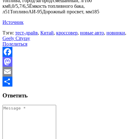
топлива, город/загород/смешанный, л/100
км8,0/5,7/6,5Ёмкость топливного бака,
л51ТопливоАИ-95Дорожный просвет, мм185
Источник
Тэги:
тест-драйв
,
Китай
,
кроссовер
,
новые авто
,
новинки
,
Geely Cityray
Поделиться
Facebook
Mastodon
Email
Отправить
Ответить