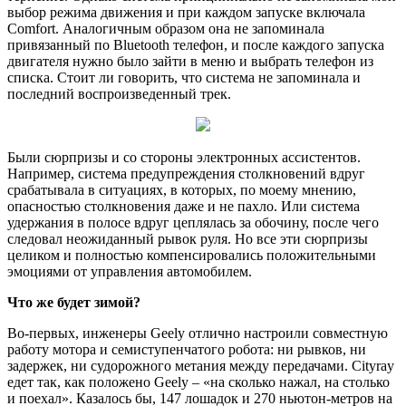
выбор режима движения и при каждом запуске включала
Comfort. Аналогичным образом она не запоминала
привязанный по Bluetooth телефон, и после каждого запуска
двигателя нужно было зайти в меню и выбрать телефон из
списка. Стоит ли говорить, что система не запоминала и
последний воспроизведенный трек.
Были сюрпризы и со стороны электронных ассистентов.
Например, система предупреждения столкновений вдруг
срабатывала в ситуациях, в которых, по моему мнению,
опасностью столкновения даже и не пахло. Или система
удержания в полосе вдруг цеплялась за обочину, после чего
следовал неожиданный рывок руля. Но все эти сюрпризы
целиком и полностью компенсировались положительными
эмоциями от управления автомобилем.
Что же будет зимой?
Во-первых, инженеры Geely отлично настроили совместную
работу мотора и семиступенчатого робота: ни рывков, ни
задержек, ни судорожного метания между передачами. Cityray
едет так, как положено Geely – «на сколько нажал, на столько
и поехал». Казалось бы, 147 лошадок и 270 ньютон-метров на