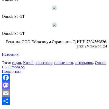
Omoda S5 GT
Omoda S5 GT
Реклама. ООО "Максимум Страхование", ИНН 7804569826.
erid: 2VfnxwpfTx4
Источник
Тэги:
седан
,
Китай
,
кроссовер
,
новые авто
,
авторынок
,
Omoda
C5
,
Omoda S5
Поделиться
Facebook
Mastodon
Email
Отправить