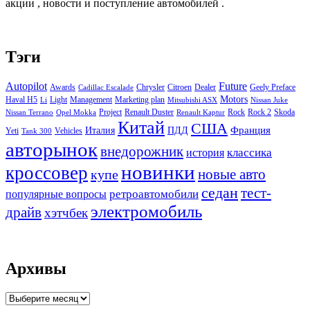
акции , новости и поступление автомобилей .
Тэги
Autopilot
Future
Awards
Chrysler
Citroen
Dealer
Geely Preface
Cadillac Escalade
Motors
Haval H5
Light
Management
Marketing plan
Li
Mitsubishi ASX
Nissan Juke
Project
Renault Duster
Rock
Rock 2
Skoda
Nissan Terrano
Opel Mokka
Renault Kaptur
Китай
США
Италия
ПДД
Франция
Yeti
Vehicles
Tank 300
авторынок
внедорожник
классика
история
новинки
кроссовер
купе
новые авто
седан
тест-
ретроавтомобили
популярные вопросы
электромобиль
драйв
хэтчбек
Архивы
Архивы