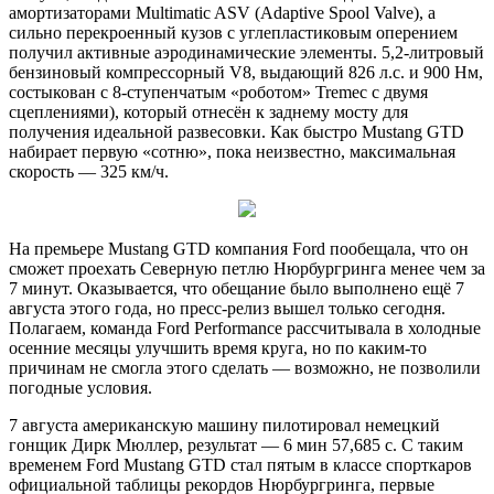
амортизаторами Multimatic ASV (Adaptive Spool Valve), а
сильно перекроенный кузов с углепластиковым оперением
получил активные аэродинамические элементы. 5,2-литровый
бензиновый компрессорный V8, выдающий 826 л.с. и 900 Нм,
состыкован с 8-ступенчатым «роботом» Tremec с двумя
сцеплениями), который отнесён к заднему мосту для
получения идеальной развесовки. Как быстро Mustang GTD
набирает первую «сотню», пока неизвестно, максимальная
скорость — 325 км/ч.
На премьере Mustang GTD компания Ford пообещала, что он
сможет проехать Северную петлю Нюрбургринга менее чем за
7 минут. Оказывается, что обещание было выполнено ещё 7
августа этого года, но пресс-релиз вышел только сегодня.
Полагаем, команда Ford Performance рассчитывала в холодные
осенние месяцы улучшить время круга, но по каким-то
причинам не смогла этого сделать — возможно, не позволили
погодные условия.
7 августа американскую машину пилотировал немецкий
гонщик Дирк Мюллер, результат — 6 мин 57,685 с. С таким
временем Ford Mustang GTD стал пятым в классе спорткаров
официальной таблицы рекордов Нюрбургринга, первые