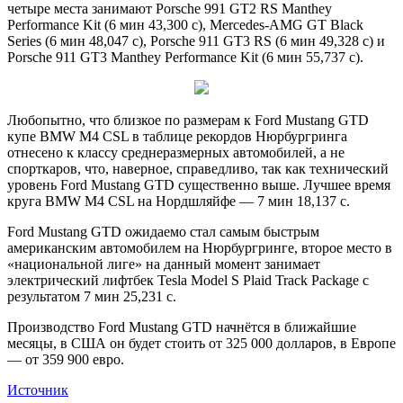
четыре места занимают Porsche 991 GT2 RS Manthey
Performance Kit (6 мин 43,300 с), Mercedes-AMG GT Black
Series (6 мин 48,047 с), Porsche 911 GT3 RS (6 мин 49,328 с) и
Porsche 911 GT3 Manthey Performance Kit (6 мин 55,737 с).
Любопытно, что близкое по размерам к Ford Mustang GTD
купе BMW M4 CSL в таблице рекордов Нюрбургринга
отнесено к классу среднеразмерных автомобилей, а не
спорткаров, что, наверное, справедливо, так как технический
уровень Ford Mustang GTD существенно выше. Лучшее время
круга BMW M4 CSL на Нордшляйфе — 7 мин 18,137 с.
Ford Mustang GTD ожидаемо стал самым быстрым
американским автомобилем на Нюрбургринге, второе место в
«национальной лиге» на данный момент занимает
электрический лифтбек Tesla Model S Plaid Track Package с
результатом 7 мин 25,231 с.
Производство Ford Mustang GTD начнётся в ближайшие
месяцы, в США он будет стоить от 325 000 долларов, в Европе
— от 359 900 евро.
Источник