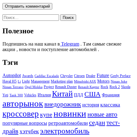
Найти:
Полезное
Подпишись на наш канал в
Telegram
. Там самые свежие
акции , новости и поступление автомобилей .
Тэги
Autopilot
Future
Awards
Chrysler
Citroen
Dealer
Geely Preface
Cadillac Escalade
Motors
Haval H5
Light
Management
Marketing plan
Li
Mitsubishi ASX
Nissan Juke
Project
Renault Duster
Rock
Rock 2
Skoda
Nissan Terrano
Opel Mokka
Renault Kaptur
Китай
США
Италия
ПДД
Франция
Yeti
Vehicles
Tank 300
авторынок
внедорожник
классика
история
новинки
кроссовер
купе
новые авто
седан
тест-
ретроавтомобили
популярные вопросы
электромобиль
драйв
хэтчбек