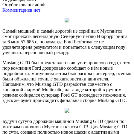
Опубликовано:
admin
Комментариев нет
Самый мощный и самый дорогой из серийных Мустангов
смог проехать легендарную Северную петлю Нюрбургринга
за 6 мин 57,685 с, но команда Ford Performance не
удовлетворена результатом и попытается в следующем году
улучшить персональный рекорд.
Mustang GTD был представлен в августе прошлого года, с тех
пор компания Ford дозировано сообщает о нём новые
подробности: минувшим летом был раскрыт интерьер, осенью
были объявлены точные характеристики двигателя.
Напомним, что Mustang GTD разработан совместно с
канадской фирмой Multimatic, на заводе которой в ручном
режиме собирался суперкар Ford GT последнего поколения,
здесь же будет происходить финальная сборка Mustang GTD.
Будучи сугубо дорожной машиной Mustang GTD сделан по
мотивам гоночного Мустанга класса GT3. Для Mustang GTD,
по сути, создано полностью новое шасси с адаптивными