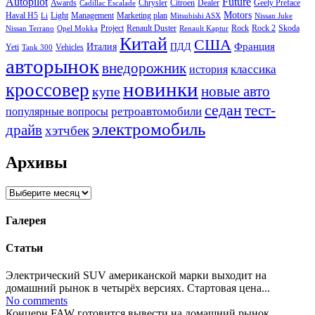
Autopilot
Future
Awards
Chrysler
Citroen
Dealer
Geely Preface
Cadillac Escalade
Motors
Haval H5
Light
Management
Marketing plan
Li
Mitsubishi ASX
Nissan Juke
Project
Renault Duster
Rock
Rock 2
Skoda
Nissan Terrano
Opel Mokka
Renault Kaptur
Китай
США
Италия
ПДД
Франция
Yeti
Vehicles
Tank 300
авторынок
внедорожник
классика
история
новинки
кроссовер
купе
новые авто
седан
тест-
ретроавтомобили
популярные вопросы
электромобиль
драйв
хэтчбек
Архивы
Архивы
Галерея
Статьи
Электрический SUV американской марки выходит на
домашний рынок в четырёх версиях. Стартовая цена...
No comments
Концерн FAW готовится вывести на домашний рынок