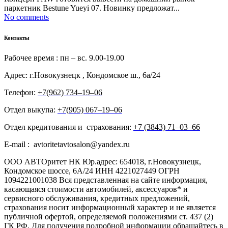
паркетник Bestune Yueyi 07. Новинку предложат...
No comments
Контакты
Рабочее время : пн – вс. 9.00-19.00
Адрес: г.Новокузнецк , Кондомское ш., 6а/24
Телефон:
+7(962) 734‒19‒06
Отдел выкупа:
+7(905) 067‒19‒06
Отдел кредитования и страхования:
+7 (3843) 71‒03‒66
E-mail : avtoritetavtosalon@yandex.ru
ООО АВТОритет НК Юр.адрес: 654018, г.Новокузнецк,
Кондомское шоссе, 6А/24 ИНН 4221027449 ОГРН
1094221001038 Вся представленная на сайте информация,
касающаяся стоимости автомобилей, аксессуаров* и
сервисного обслуживания, кредитных предложений,
страхования носит информационный характер и не является
публичной офертой, определяемой положениями ст. 437 (2)
ГК РФ. Для получения подробной информации обращайтесь в