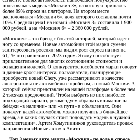
пользовалась модель «Москвич 3», на которую пришлось
более 89% спроса на платформе. На втором месте
расположился «Москвич 6», доля которого составила почти
10%. Средняя цена1 на новый «Москвич 3» составила 1 900
000 рублей, а на «Москвич 6» – 2 360 000 рублей.
«Москвич» – это бренд с богатой историей, который идет в
ногу со временем. Новые автомобили этой марки сумели
заинтересовать россиян: мы видим рост спроса на них на
61,1% по сравнению с 2023 годом. Этому способствует
привлекательное для многих соотношение стоимости и
оснащения моделей. О конкурентоспособности марки говорят
и данные кросс-интереса: пользователи, планирующие
приобрести новый Chery, уже рассматривают в качестве
альтернативы не автомобили с пробегом, а новый Москвич 3,
который сейчас представлен на нашей платформе в более чем
2 тысячах предложений. Чтобы выбрать из них наиболее
подходящий вариант, рекомендуем обращать внимание на
бейджи «в наличии» или «в пути» в объявлениях. Они
покажут, какой автомобиль можно получить в ближайшее
время, а в каких случаях стоит подождать модель в нужной
комплектации». Артем Хомутинников руководитель продаж
направления «Новые авто» в Авито
Топ-3 новых авто марки «Москвич» по доле в спросе,