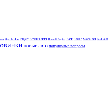
Project
Renault Duster
Rock
Rock 2
Skoda Yeti
rano
Opel Mokka
Renault Kaptur
Tank 300
овинки
новые авто
популярные вопросы