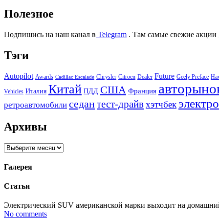
Полезное
Подпишись на наш канал в
Telegram
. Там самые свежие акции 
Тэги
Autopilot
Future
Awards
Chrysler
Citroen
Dealer
Geely Preface
Ha
Cadillac Escalade
авторыно
Китай
США
Италия
ПДД
Франция
Vehicles
электр
седан
тест-драйв
хэтчбек
ретроавтомобили
Архивы
Архивы
Галерея
Статьи
Электрический SUV американской марки выходит на домашний р
No comments