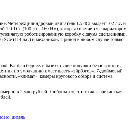
ке. Четырехцилиндровый двигатель 1.5 dCi выдает 102 л.с. и
1.0 TCe (100 л.с., 160 Нм), которая сочетается с вариатором.
тупенчатую роботизированную коробку с двумя сцеплениями.
Ce (114 л.с.) и механикой. Привод в любом случае только
ult Kardian беднее: в базе есть две подушки безопасности,
кетник по умолчанию имеет шесть «эйрбэгов», 7-дюймовый
асности, «климат», камеры кругового обзора и система
римерно в 2 млн рублей. Любопытно, что та же африканская
ублей.
ndero
,
дизель