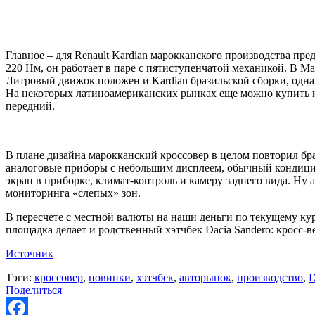
Главное – для Renault Kardian марокканского производства пре
220 Нм, он работает в паре с пятиступенчатой механикой. В Ма
Литровый движок положен и Kardian бразильской сборки, одн
На некоторых латиноамериканских рынках еще можно купить кр
передний.
В плане дизайна марокканский кроссовер в целом повторил браз
аналоговые приборы с небольшим дисплеем, обычный кондицио
экран в приборке, климат-контроль и камеру заднего вида. Ну 
мониторинга «слепых» зон.
В пересчете с местной валюты на наши деньги по текущему кур
площадка делает и родственный хэтчбек Dacia Sandero: кросс-в
Источник
Тэги:
кроссовер
,
новинки
,
хэтчбек
,
авторынок
,
производство
,
D
Поделиться