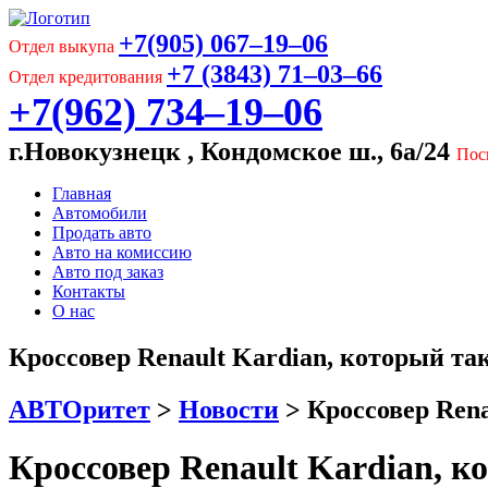
+7(905) 067‒19‒06
Отдел выкупа
+7 (3843) 71‒03‒66
Отдел кредитования
+7(962) 734‒19‒06
г.Новокузнецк , Кондомское ш., 6а/24
Пос
Главная
Автомобили
Продать авто
Авто на комиссию
Авто под заказ
Контакты
О нас
Кроссовер Renault Kardian, который так
АВТОритет
>
Новости
>
Кроссовер Rena
Кроссовер Renault Kardian, ко