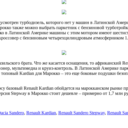
дусмотрен турбодизель, которого нет у машин в Латинской Амери
рокко также можно выбрать паркетник с бензиновой турботройкой 
ако в Латинской Америке машины с этим мотором имеют шестис
оссовер с бензиновым четырехцилиндровым атмосферником 1.6 S
ильского брата. Что же касается оснащения, то африканский Rena
нер, мультимедиа и круиз-контроль. В Латинской Америке пар
а топовый Kardian для Марокко – это еще боковые подушки безоп
су базовый Renault Kardian обойдется на марокканском рынке п
ерсия Stepway в Марокко стоит дешевле – примерно от 1,7 млн р
acia Sandero
,
Renault Kardian
,
Renault Sandero Stepway
,
Renault Sa