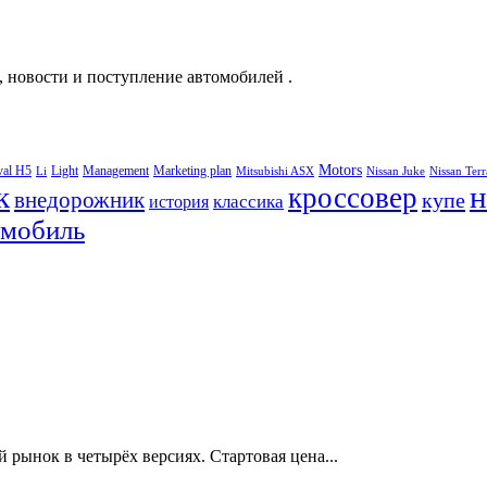
, новости и поступление автомобилей .
Motors
val H5
Light
Management
Marketing plan
Li
Mitsubishi ASX
Nissan Juke
Nissan Ter
к
н
кроссовер
внедорожник
купе
классика
история
омобиль
ынок в четырёх версиях. Стартовая цена...