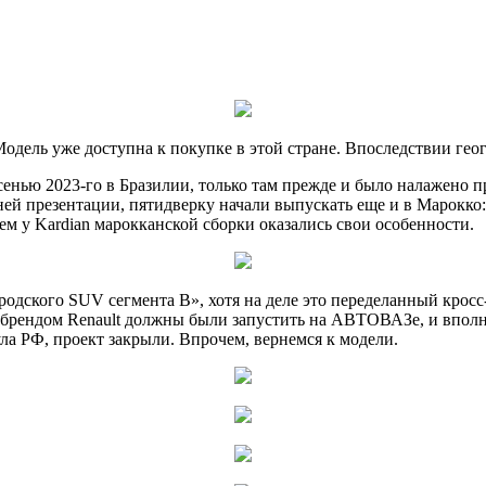
дель уже доступна к покупке в этой стране. Впоследствии гео
осенью 2023-го в Бразилии, только там прежде и было налажено 
ей презентации, пятидверку начали выпускать еще и в Марокко:
м у Kardian марокканской сборки оказались свои особенности.
одского SUV сегмента B», хотя на деле это переделанный кросс-
 брендом Renault должны были запустить на АВТОВАЗе, и вполне
ла РФ, проект закрыли. Впрочем, вернемся к модели.