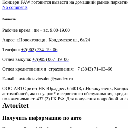
Концерн FAW готовится вывести на домашний рынок паркетник 
No comments
Контакты
Рабочее время : пн – вс. 9.00-19.00
Адрес: г.Новокузнецк , Кондомское ш., 6а/24
Телефон:
+7(962) 734‒19‒06
Отдел выкупа:
+7(905) 067‒19‒06
Отдел кредитования и страхования:
+7 (3843) 71‒03‒66
E-mail : avtoritetavtosalon@yandex.ru
ООО АВТОритет НК Юр.адрес: 654018, г.Новокузнецк, Кондом
автомобилей, аксессуаров* и сервисного обслуживания, креди
положениями ст. 437 (2) ГК РФ. Для получения подробной ин
Avtoritet
Получить информацию по авто