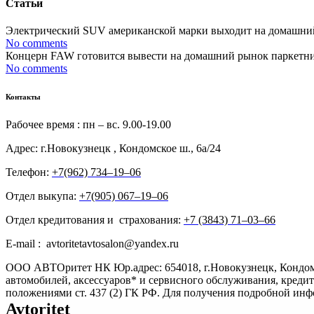
Статьи
Электрический SUV американской марки выходит на домашний р
No comments
Концерн FAW готовится вывести на домашний рынок паркетник 
No comments
Контакты
Рабочее время : пн – вс. 9.00-19.00
Адрес: г.Новокузнецк , Кондомское ш., 6а/24
Телефон:
+7(962) 734‒19‒06
Отдел выкупа:
+7(905) 067‒19‒06
Отдел кредитования и страхования:
+7 (3843) 71‒03‒66
E-mail : avtoritetavtosalon@yandex.ru
ООО АВТОритет НК Юр.адрес: 654018, г.Новокузнецк, Кондом
автомобилей, аксессуаров* и сервисного обслуживания, креди
положениями ст. 437 (2) ГК РФ. Для получения подробной ин
Avtoritet