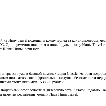
й на Ниву Travel подошел к концу. Вслед за кондиционером, ме
. Одновременно появился и новый руль — он у Нивы Travel теп
от Шеви Нивы, речи нет.
рь есть уже в базовой комплектации Classic, которая подорожа
шинам полагается еще и фронтальная подушка безопасности пер
душками стоит минимум 1538500 рублей.
одушками безопасности в дилерскую сеть. Кстати, недавно Trav
д намечен рестайлинг модели Лада Нива Travel.