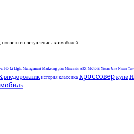
, новости и поступление автомобилей .
Motors
val H5
Light
Management
Marketing plan
Li
Mitsubishi ASX
Nissan Juke
Nissan Ter
к
н
кроссовер
внедорожник
купе
классика
история
омобиль