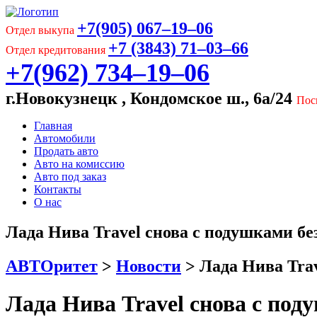
+7(905) 067‒19‒06
Отдел выкупа
+7 (3843) 71‒03‒66
Отдел кредитования
+7(962) 734‒19‒06
г.Новокузнецк , Кондомское ш., 6а/24
Пос
Главная
Автомобили
Продать авто
Авто на комиссию
Авто под заказ
Контакты
О нас
Лада Нива Travel снова с подушками бе
АВТОритет
>
Новости
>
Лада Нива Trav
Лада Нива Travel снова с под