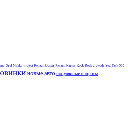
Project
Renault Duster
Rock
Rock 2
Skoda Yeti
rano
Opel Mokka
Renault Kaptur
Tank 300
овинки
новые авто
популярные вопросы