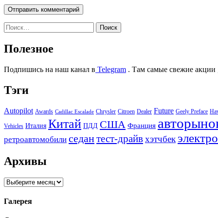
Найти:
Полезное
Подпишись на наш канал в
Telegram
. Там самые свежие акции 
Тэги
Autopilot
Future
Awards
Chrysler
Citroen
Dealer
Geely Preface
Ha
Cadillac Escalade
авторыно
Китай
США
Италия
ПДД
Франция
Vehicles
электр
седан
тест-драйв
хэтчбек
ретроавтомобили
Архивы
Архивы
Галерея