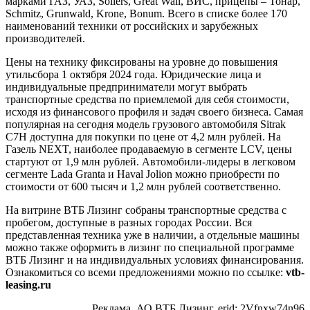
марками ГАЗ, УАЗ, Sollers, Great Wall, ВИС, прицепы – Тонар,
Schmitz, Grunwald, Krone, Bonum. Всего в списке более 170
наименований техники от российских и зарубежных
производителей.
Цены на технику фиксированы на уровне до повышения
утильсбора 1 октября 2024 года. Юридические лица и
индивидуальные предприниматели могут выбрать
транспортные средства по приемлемой для себя стоимости,
исходя из финансового профиля и задач своего бизнеса. Самая
популярная на сегодня модель грузового автомобиля Sitrak
C7H доступна для покупки по цене от 4,2 млн рублей. На
Газель NEXT, наиболее продаваемую в сегменте LCV, цены
стартуют от 1,9 млн рублей. Автомобили-лидеры в легковом
сегменте Lada Granta и Haval Jolion можно приобрести по
стоимости от 600 тысяч и 1,2 млн рублей соответственно.
На витрине ВТБ Лизинг собраны транспортные средства с
пробегом, доступные в разных городах России. Вся
представленная техника уже в наличии, а отдельные машины
можно также оформить в лизинг по специальной программе
ВТБ Лизинг и на индивидуальных условиях финансирования.
Ознакомиться со всеми предложениями можно по ссылке:
vtb-
leasing.ru
Реклама. АО ВТБ Лизинг. erid: 2Vfnxw74n96​