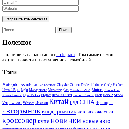
Найти:
Полезное
Подпишись на наш канал в
Telegram
. Там самые свежие
акции , новости и поступление автомобилей .
Тэги
Autopilot
Future
Awards
Chrysler
Citroen
Dealer
Geely Preface
Cadillac Escalade
Motors
Haval H5
Light
Management
Marketing plan
Li
Mitsubishi ASX
Nissan Juke
Project
Renault Duster
Rock
Rock 2
Skoda
Nissan Terrano
Opel Mokka
Renault Kaptur
Китай
США
Италия
ПДД
Франция
Yeti
Vehicles
Tank 300
авторынок
внедорожник
классика
история
новинки
кроссовер
купе
новые авто
седан
тест-