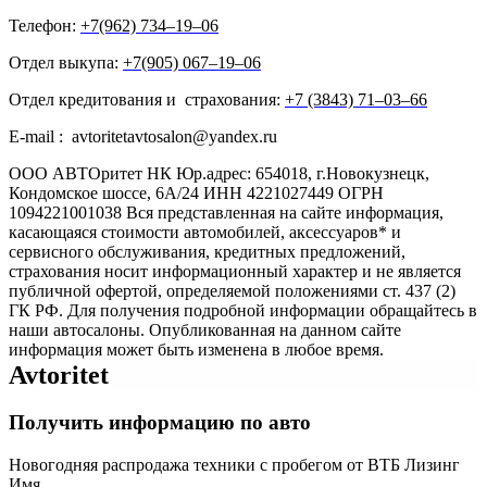
Телефон:
+7(962) 734‒19‒06
Отдел выкупа:
+7(905) 067‒19‒06
Отдел кредитования и страхования:
+7 (3843) 71‒03‒66
E-mail : avtoritetavtosalon@yandex.ru
ООО АВТОритет НК Юр.адрес: 654018, г.Новокузнецк,
Кондомское шоссе, 6А/24 ИНН 4221027449 ОГРН
1094221001038 Вся представленная на сайте информация,
касающаяся стоимости автомобилей, аксессуаров* и
сервисного обслуживания, кредитных предложений,
страхования носит информационный характер и не является
публичной офертой, определяемой положениями ст. 437 (2)
ГК РФ. Для получения подробной информации обращайтесь в
наши автосалоны. Опубликованная на данном сайте
информация может быть изменена в любое время.
Avtoritet
Получить информацию по авто
Новогодняя распродажа техники с пробегом от ВТБ Лизинг
Имя