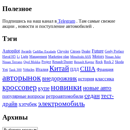
Полезное
Подпишись на наш канал в
Telegram
. Там самые свежие
акции , новости и поступление автомобилей .
Тэги
Autopilot
Future
Awards
Chrysler
Citroen
Dealer
Geely Preface
Cadillac Escalade
Motors
Haval H5
Light
Management
Marketing plan
Li
Mitsubishi ASX
Nissan Juke
Project
Renault Duster
Rock
Rock 2
Skoda
Nissan Terrano
Opel Mokka
Renault Kaptur
Китай
США
Италия
ПДД
Франция
Yeti
Vehicles
Tank 300
авторынок
внедорожник
классика
история
новинки
кроссовер
купе
новые авто
седан
тест-
ретроавтомобили
популярные вопросы
электромобиль
драйв
хэтчбек
Архивы
Архивы