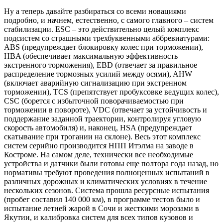
Ну а теперь давайте разбираться со всеми новациями
подробно, и начнем, естественно, с самого главного – систем
стабилизации. ESC – это действительно целый комплекс
подсистем со страшными трехбуквенными аббревиатурами:
ABS (предупреждает блокировку колес при торможении),
HBA (обеспечивает максимальную эффективность
экстренного торможения), EBD (отвечает за правильное
распределение тормозных усилий между осями), AHW
(включает аварийную сигнализацию при экстренном
торможении), TCS (препятствует пробуксовке ведущих колес),
CSC (борется с избыточной поворачиваемостью при
торможении в повороте), VDC (отвечает за устойчивость и
поддержание заданной траектории, контролируя угловую
скорость автомобиля) и, наконец, HSA (предупреждает
скатывание при трогании на склоне). Весь этот комплекс
систем серийно производится НПП Итэлма на заводе в
Костроме. На самом деле, технически все необходимые
устройства и датчики были готовы еще полтора года назад, но
нормативы требуют проведения полноценных испытаний в
различных дорожных и климатических условиях в течение
нескольких сезонов. Система прошла ресурсные испытания
(пробег составил 140 000 км), в программе тестов было и
испытание летней жарой в Сочи и жесткими морозами в
Якутии, и калибровка систем для всех типов кузовов и