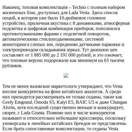
Наконец, топовая комплектация – Techno с полным набором
жизненных благ, доступных для Lada Vesta. Здесь список
опций, в котором уже было 10-дюймовое головное
устройство, приличная акустика с 8 динамиками, атмосферная
подсветка и цифровая комбинация приборов, пополнился
противотуманными фарами с подсветкой поворотов,
автоматическими стеклоподъемниками, системой
мониторинга слепых зон, передними датчиками парковки и
электроприводом складывания зеркал. Тут диапазон цен
составляет от 1 885 000 до 2 191 000 рублей, и это означает,
что топовые версии подорожали как минимум на 63 тысячи
рубликов.
Тем не менее вазовские маркетологи утверждают, что Vesta
вполне конкурентна на фоне китайских аналогов. А среди
них приходится рассматривать не только седаны, такие как
Geely Emgrand, Omoda S5, Kaiyi E5, BAIC U5 и даже Changan
Alsvin, хотя последний существенно меньше и конкурирует,
скорее, с Lada Granta. Помимо них в числе конкурентов
называют и относительно небольшие кроссоверы, поскольку
универсалы в линейках китайских брендов не представлены.
Если брать сопоставимые комплектации, то седаны Vesta