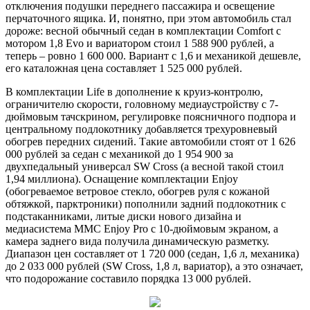
отключения подушки переднего пассажира и освещение
перчаточного ящика. И, понятно, при этом автомобиль стал
дороже: весной ​​обычный седан в комплектации Comfort с
мотором 1,8 Evo и вариатором стоил 1 588 900 рублей, а
теперь – ровно 1 600 000. Вариант с 1,6 и механикой дешевле,
его каталожная цена составляет 1 525 000 рублей.
В комплектации Life в дополнение к круиз-контролю,
ограничителю скорости, головному медиаустройству с 7-
дюймовым тачскрином, регулировке поясничного подпора и
центральному подлокотнику добавляется трехуровневый
обогрев передних сидений. Такие автомобили стоят от 1 626
000 рублей за седан с механикой до 1 954 900 за
двухпедальный универсал SW Cross (а весной такой стоил
1,94 миллиона). Оснащение комплектации Enjoy
(обогреваемое ветровое стекло, обогрев руля с кожаной
обтяжкой, парктроники) пополнили задний подлокотник с
подстаканниками, литые диски нового дизайна и
медиасистема MMC Enjoy Pro c 10-дюймовым экраном, а
камера заднего вида получила динамическую разметку.
Диапазон цен составляет от 1 720 000 (седан, 1,6 л, механика)
до 2 033 000 рублей (SW Cross, 1,8 л, вариатор), а это означает,
что подорожание составило порядка 13 000 рублей.