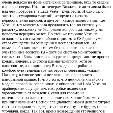
очень неплохо на фоне китайских соперников, будь то седаны
или кроссоверы. Но… инженерам Волжского автозавода было
над чем поработать, а Lada Vesta – куда расти. И одно дело –
электрорегулировка сидений, которую не назвать
первостепенно важной, а другое – камера заднего вида, где
Vesta на тот момент могла предложить только статичную
разметку, поскольку не был решен вопрос с датчиком угла
поворота передних колес. По этой же причине Vesta не
оснащалась системами стабилизации, хотя ESP давно уже
стала стандартным оснащением всех автомобилей. Не
помешал бы комплекс систем безопасности и какие-то
электронные ассистенты – хотя бы система мониторинга
слепых зон. Большинство конкурентов предлагают не просто
кондиционеры, а системы климат-контроля, хотя бы
однозонные, а кондиционер Весты для настройки на
комфортную температуру потребовал серьезных усилий.
Наконец, в списке опций нет люка, не говоря уже о
панорамной крыше. И что с того, что немногие китайские
модели способны соперничать с обновленной Lada Vesta по
драйверским ощущениям, настройке подвески и
удовольствию от вождения, если для кого-то из
потенциальных клиентов наличие таких опций окажется
принципиальным? Весной специалисты марки делали хитрые
глаза и говорили «подождите, не все сразу, все будет», но не
уточняли, когда. Так вот, время возвращения утраченного и