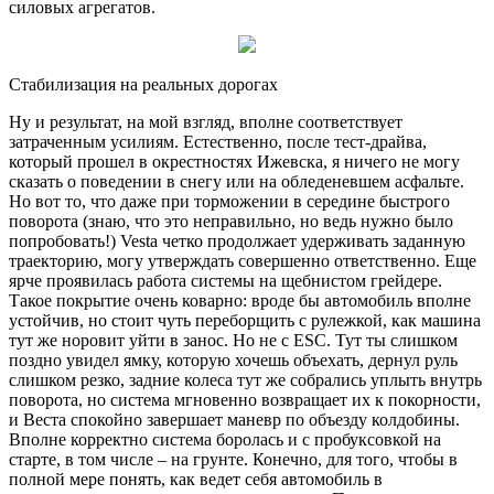
силовых агрегатов.
Стабилизация на реальных дорогах
Ну и результат, на мой взгляд, вполне соответствует
затраченным усилиям. Естественно, после тест-драйва,
который прошел в окрестностях Ижевска, я ничего не могу
сказать о поведении в снегу или на обледеневшем асфальте.
Но вот то, что даже при торможении в середине быстрого
поворота (знаю, что это неправильно, но ведь нужно было
попробовать!) Vesta четко продолжает удерживать заданную
траекторию, могу утверждать совершенно ответственно. Еще
ярче проявилась работа системы на щебнистом грейдере.
Такое покрытие очень коварно: вроде бы автомобиль вполне
устойчив, но стоит чуть переборщить с рулежкой, как машина
тут же норовит уйти в занос. Но не с ESC. Тут ты слишком
поздно увидел ямку, которую хочешь объехать, дернул руль
слишком резко, задние колеса тут же собрались уплыть внутрь
поворота, но система мгновенно возвращает их к покорности,
и Веста спокойно завершает маневр по объезду колдобины.
Вполне корректно система боролась и с пробуксовкой на
старте, в том числе – на грунте. Конечно, для того, чтобы в
полной мере понять, как ведет себя автомобиль в