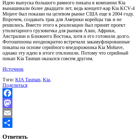
Идею выпуска большого рамного пикапа в компании Kia
вынашивали более двадцати лет, ведь концепт-кар Kia KCV-4
Mojave был показан на целевом рынке США еще в 2004 году.
Впрочем, создавать трак для Америки корейцы так и не
решились. Вместо этого к реализации был принят проект
утилитарного грузовичка для рынков Азии, Африки,
Австралии и Ближнего Востока, хотя и его готовили долго.
Фотошпионы неоднократно встречали закамуфлированные
пикапы на основе серийного внедорожника Kia Mohave,
однако эту идею в итоге отклонили. Потому что серийный
пикап Kia Tasman оказался совсем другим.
Источник
Тэги:
KIA Tasman
,
Kia,
Поделиться
Facebook
Mastodon
Email
Отправить
Ответить