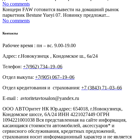
No comments
Концерн FAW готовится вывести на домашний рынок
паркетник Bestune Yueyi 07. Новинку предложат...
No comments
Контакты
Рабочее время : пн – вс. 9.00-19.00
Адрес: г.Новокузнецк , Кондомское ш., 6а/24
Телефон:
+7(962) 734‒19‒06
Отдел выкупа:
+7(905) 067‒19‒06
Отдел кредитования и страхования:
+7 (3843) 71‒03‒66
E-mail : avtoritetavtosalon@yandex.ru
ООО АВТОритет НК Юр.адрес: 654018, г.Новокузнецк,
Кондомское шоссе, 6А/24 ИНН 4221027449 ОГРН
1094221001038 Вся представленная на сайте информация,
касающаяся стоимости автомобилей, аксессуаров* и
сервисного обслуживания, кредитных предложений,
страхования носит информационный характер и не является