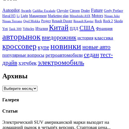
Autopilot
Future
Awards
Chrysler
Citroen
Dealer
Geely Preface
Cadillac Escalade
Motors
Haval H5
Light
Management
Marketing plan
Li
Mitsubishi ASX
Nissan Juke
Project
Renault Duster
Rock
Rock 2
Skoda
Nissan Terrano
Opel Mokka
Renault Kaptur
Китай
США
Италия
ПДД
Франция
Yeti
Vehicles
Tank 300
авторынок
внедорожник
классика
история
новинки
кроссовер
купе
новые авто
седан
тест-
ретроавтомобили
популярные вопросы
электромобиль
драйв
хэтчбек
Архивы
Архивы
Галерея
Статьи
Электрический SUV американской марки выходит на
домашний рынок в четырёх версиях. Стартовая цена...