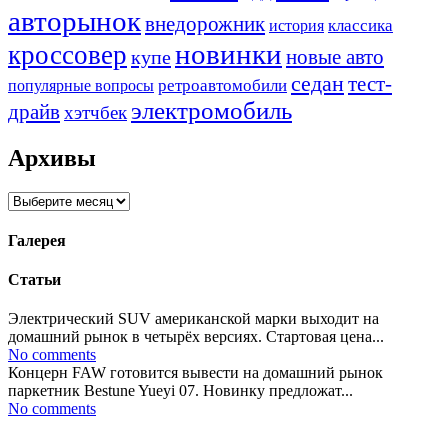
авторынок
внедорожник
классика
история
новинки
кроссовер
купе
новые авто
седан
тест-
ретроавтомобили
популярные вопросы
электромобиль
драйв
хэтчбек
Архивы
Архивы
Галерея
Статьи
Электрический SUV американской марки выходит на
домашний рынок в четырёх версиях. Стартовая цена...
No comments
Концерн FAW готовится вывести на домашний рынок
паркетник Bestune Yueyi 07. Новинку предложат...
No comments