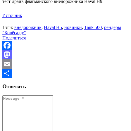
тест-драйв флагманского внедорожника Haval H9.
Источник
Тэги:
внедорожник
,
Haval H5
,
новинки
,
Tank 500
,
рендеры
"Колёса.ру"
Поделиться
Facebook
Mastodon
Email
Отправить
Ответить