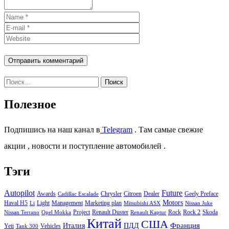
Найти:
Полезное
Подпишись на наш канал в
Telegram
. Там самые свежие
акции , новости и поступление автомобилей .
Тэги
Autopilot
Future
Awards
Chrysler
Citroen
Dealer
Geely Preface
Cadillac Escalade
Motors
Haval H5
Light
Management
Marketing plan
Li
Mitsubishi ASX
Nissan Juke
Project
Renault Duster
Rock
Rock 2
Skoda
Nissan Terrano
Opel Mokka
Renault Kaptur
Китай
США
Италия
ПДД
Франция
Yeti
Vehicles
Tank 300