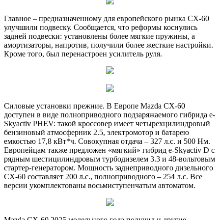
Главное – предназначенному для европейского рынка CX-60
улучшили подвеску. Сообщается, что реформы коснулись
задней подвески: установлены более мягкие пружины, а
амортизаторы, напротив, получили более жесткие настройки.
Кроме того, был перенастроен усилитель руля.
Силовые установки прежние. В Европе Mazda CX-60
доступен в виде полноприводного подзаряжаемого гибрида e-
Skyactiv PHEV: такой кроссовер имеет четырехцилиндровый
бензиновый атмосферник 2.5, электромотор и батарею
емкостью 17,8 кВт*ч. Совокупная отдача – 327 л.с. и 500 Нм.
Европейцам также предложен «мягкий» гибрид e-Skyactiv D с
рядным шестицилиндровым турбодизелем 3.3 и 48-вольтовым
стартер-генератором. Мощность заднеприводного дизельного
CX-60 составляет 200 л.с., полноприводного – 254 л.с. Все
версии укомплектованы восьмиступенчатым автоматом.
Mazda CX-60 2025 модельного года получил и другие