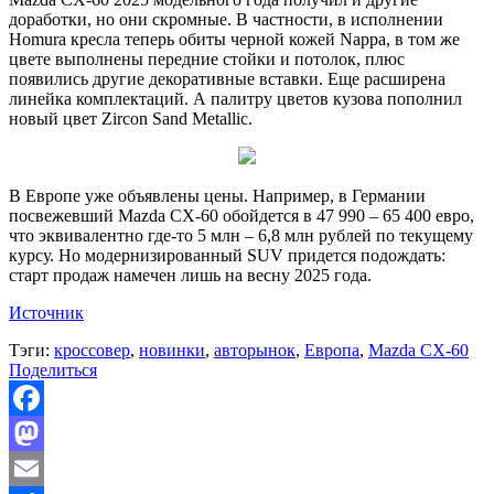
доработки, но они скромные. В частности, в исполнении
Homura кресла теперь обиты черной кожей Nappa, в том же
цвете выполнены передние стойки и потолок, плюс
появились другие декоративные вставки. Еще расширена
линейка комплектаций. А палитру цветов кузова пополнил
новый цвет Zircon Sand Metallic.
В Европе уже объявлены цены. Например, в Германии
посвежевший Mazda CX-60 обойдется в 47 990 – 65 400 евро,
что эквивалентно где-то 5 млн – 6,8 млн рублей по текущему
курсу. Но модернизированный SUV придется подождать:
старт продаж намечен лишь на весну 2025 года.
Источник
Тэги:
кроссовер
,
новинки
,
авторынок
,
Европа
,
Mazda CX-60
Поделиться
Facebook
Mastodon