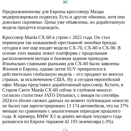
Предназначенному для Европы кроссоверу Мазды
модернизировали подвеску. Есть и другие обновки, хотя они
довольно скромные. Цены уже объявлены, но доработанную
модель придется подождать.
Кроссовер Mazda CX-60 в строю с 2022 года. Он стал
первенцем так называемой престижной линейки бренда:
сегодня в нее еще входят модели CX-70, CX-80 и CX-90. В
основе этих машин лежит платформа с продольным
расположением мотора и базовым задним приводом.
Изначально главными рынками для CX-60 были заявлены
Япония и Европа, однако затем SUV превратился в
действительно глобальную модель – его продают во многих
странах, за исключением США. Ну а сегодня европейский
офис Мазды представил доработанный кроссовер. Кстати, в
Старом Свете Mazda CX-60 сейчас в глубоком минусе:
согласно статистике JATO Dynamics, с января по сентябрь
2024-го (более свежих данных на момент публикации новости
не было) там зарегистрировано 13 174 автомобиля, что на 37%
меньше по сравнению с аналогичным периодом прошлого
года. К примеру, BMW X3 за девять месяцев текущего года
разошелся по Европе тиражом 42 193 экземпляра (-3%).