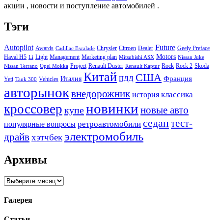
акции , новости и поступление автомобилей .
Тэги
Autopilot
Future
Awards
Chrysler
Citroen
Dealer
Geely Preface
Cadillac Escalade
Motors
Haval H5
Light
Management
Marketing plan
Li
Mitsubishi ASX
Nissan Juke
Project
Renault Duster
Rock
Rock 2
Skoda
Nissan Terrano
Opel Mokka
Renault Kaptur
Китай
США
Италия
ПДД
Франция
Yeti
Vehicles
Tank 300
авторынок
внедорожник
классика
история
новинки
кроссовер
купе
новые авто
седан
тест-
ретроавтомобили
популярные вопросы
электромобиль
драйв
хэтчбек
Архивы
Архивы
Галерея
Статьи