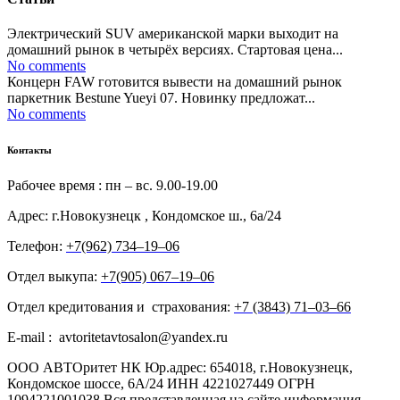
Электрический SUV американской марки выходит на
домашний рынок в четырёх версиях. Стартовая цена...
No comments
Концерн FAW готовится вывести на домашний рынок
паркетник Bestune Yueyi 07. Новинку предложат...
No comments
Контакты
Рабочее время : пн – вс. 9.00-19.00
Адрес: г.Новокузнецк , Кондомское ш., 6а/24
Телефон:
+7(962) 734‒19‒06
Отдел выкупа:
+7(905) 067‒19‒06
Отдел кредитования и страхования:
+7 (3843) 71‒03‒66
E-mail : avtoritetavtosalon@yandex.ru
ООО АВТОритет НК Юр.адрес: 654018, г.Новокузнецк,
Кондомское шоссе, 6А/24 ИНН 4221027449 ОГРН
1094221001038 Вся представленная на сайте информация,