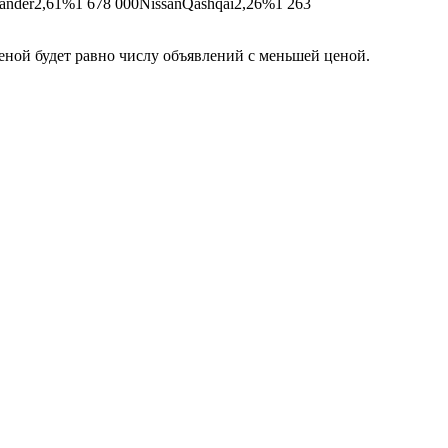
lander2,61%1 678 000NissanQashqai2,26%1 263
еной будет равно числу объявлений с меньшей ценой.