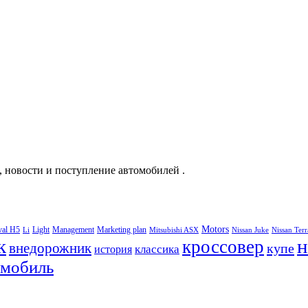
, новости и поступление автомобилей .
Motors
val H5
Light
Management
Marketing plan
Li
Mitsubishi ASX
Nissan Juke
Nissan Ter
к
н
кроссовер
внедорожник
купе
классика
история
омобиль