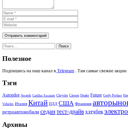
Найти:
Полезное
Подпишись на наш канал в
Telegram
. Там самые свежие акции 
Тэги
Autopilot
Future
Awards
Chrysler
Citroen
Dealer
Geely Preface
Ha
Cadillac Escalade
авторыно
Китай
США
Италия
ПДД
Франция
Vehicles
электр
седан
тест-драйв
хэтчбек
ретроавтомобили
Архивы