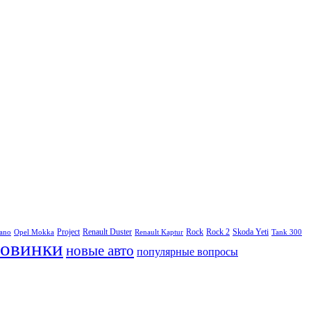
Project
Renault Duster
Rock
Rock 2
Skoda Yeti
rano
Opel Mokka
Renault Kaptur
Tank 300
овинки
новые авто
популярные вопросы