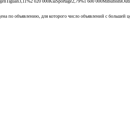
genTiguan3,11%2 020 000KiaSportage2,79%1 600 000MitsubishiOut
цена по объявлению, для которого число объявлений с большей ц