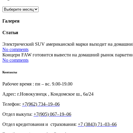
Архивы
Галерея
Статьи
Электрический SUV американской марки выходит на домашний р
No comments
Концерн FAW готовится вывести на домашний рынок паркетник 
No comments
Контакты
Рабочее время : пн – вс. 9.00-19.00
Адрес: г.Новокузнецк , Кондомское ш., 6а/24
Телефон:
+7(962) 734‒19‒06
Отдел выкупа:
+7(905) 067‒19‒06
Отдел кредитования и страхования:
+7 (3843) 71‒03‒66