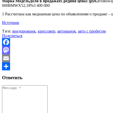
Марка
Модель
Доля в продажах
Средняя цена
1
(руб.)
Volkswa
000BMWX52,18%3 400 000
1 Рассчитана как медианная цена по объявлениям о продаже – 
Источник
Тэги:
внедорожник
,
кроссовер
,
авторынок
,
авто с пробегом
Поделиться
Facebook
Mastodon
Email
Отправить
Ответить