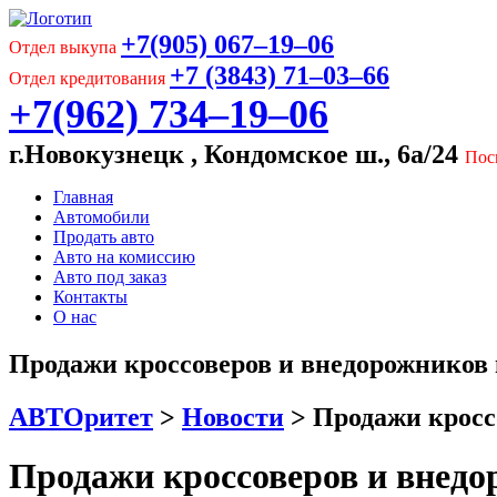
+7(905) 067‒19‒06
Отдел выкупа
+7 (3843) 71‒03‒66
Отдел кредитования
+7(962) 734‒19‒06
г.Новокузнецк , Кондомское ш., 6а/24
Пос
Главная
Автомобили
Продать авто
Авто на комиссию
Авто под заказ
Контакты
О нас
Продажи кроссоверов и внедорожников 
АВТОритет
>
Новости
>
Продажи кросс
Продажи кроссоверов и внедо