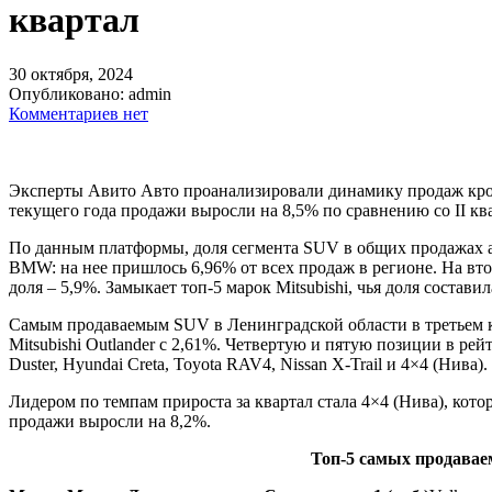
квартал
30 октября, 2024
Опубликовано:
admin
Комментариев нет
Эксперты Авито Авто проанализировали динамику продаж кроссо
текущего года продажи выросли на 8,5% по сравнению со II квар
По данным платформы, доля сегмента SUV в общих продажах ав
BMW: на нее пришлось 6,96% от всех продаж в регионе. На втор
доля – 5,9%. Замыкает топ-5 марок Mitsubishi, чья доля составил
Самым продаваемым SUV в Ленинградской области в третьем квар
Mitsubishi Outlander с 2,61%. Четвертую и пятую позиции в ре
Duster, Hyundai Creta, Toyota RAV4, Nissan X-Trail и 4×4 (Нива).
Лидером по темпам прироста за квартал стала 4×4 (Нива), кото
продажи выросли на 8,2%.
Топ-5 самых продаваем