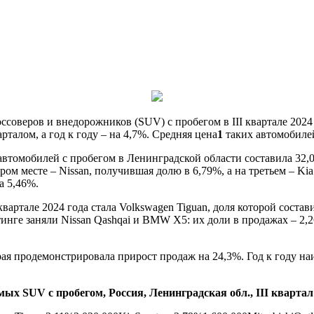
веров и внедорожников (SUV) с пробегом в III квартале 2024 г
талом, а год к году – на 4,7%. Средняя цена
1
таких автомобилей 
томобилей с пробегом в Ленинградской области составила 32,07
ом месте – Nissan, получившая долю в 6,79%, а на третьем – Kia
а 5,46%.
тале 2024 года стала Volkswagen Tiguan, доля которой составила
йтинге заняли Nissan Qashqai и BMW X5: их доли в продажах – 2,
рая продемонстрировала прирост продаж на 24,3%. Год к году на
ых SUV с пробегом, Россия, Ленинградская обл., III квартал