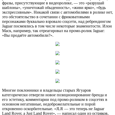
фразы, присутствующие в видеоролике, — это «разрушай
шаблоны», «уничтожай обыденность», «живи ярко», «будь
экспрессивным». Никакой связи с автомобилями в ролике нет,
это обстоятельство в сочетании с фриковатовыми
персонажами буквально взровало соцсети, над ребрендингом
Jaguar посмеялись в том числе некоторые знаменитости. Илон
Маск, например, так отреагировал на промо-ролик Jaguar:
«Вы продаёте автомобили?».
Многие поклонники и владельцы старых Ягуаров
категорически отвергли новое позиционирование бренда и
его эстетику, комментарии под промо-роликом в соцсетях в
основном негативные, недоброжелательные и порой
откровенно оскорбительные. «JLR — это теперь не Jaguar
Land Rover, а Just Land Rover», — написал один из остряков,