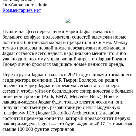
Опубликовано:
admin
Комментариев нет
Публичная фаза перезагрузки марки Jaguar началась с
большого конфуза: пользователи соцсетей высмеяли новые
логотипы британской марки и превратили их в мем. Между
тем до премьеры первой после перезагрузки новой модели
Jaguar осталось всего неделя, кардинально менять что-либо
уже поздно, поэтому управляющий директор Jaguar Роудон
Гловер лично бросился защищать новые ценности бренда.
Перезагрузка Jaguar началась в 2021 году с подачи тогдашнего
гендиректора компании JLR Тьерри Боллоре, он решил
перевести марку Jaguar из премиум-сегмента в лакшери-
сегмент, чтобы уйти от бесплодного соперничества с большой
немецкой тройкой (Audi, BMW, Mercedes-Benz). Новые
лакшери-модели Jaguar будут только электрическими, они
получат собственную, разработанную с нуля модульную
платформу JEA (Jaguar Electrified Architecture). 2 декабря
состоится премьера концепта, который предвосхитит первую
лакшери-модель Jaguar — это будет 4-дверный GT стоимостью
свыше 100 000 фунтов стерлингов.