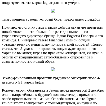
подразумевая, что марка Jaguar для него умерла.
Тизер концепта Jaguar, который будет представлен 2 декабря
Понятно, что столкнуться с таким хейтом накануне премьеры
новой модели — это большой стресс для нынешнего
управляющего директора бренда Jaguar Роудона Гловера и его
команды. В интервью газете Financial Times он осудил
«отвратительную ненависть» пользователей соцсетей. Гловер
сказал, что Jaguar хочет привлечь новую аудиторию, и что
марка не выживет, играя по правилам конкурентов, ей нужно
отойти от традиционных автомобильных стереотипов и
создать полностью новый образ.
Закамуфлированный прототип грядущего электрического 4-
дверного GT марки Jaguar
Короче говоря, обстановка в Jaguar перед премьерой 2 декабря
очень напряжённая, к будущей новинке теперь приковано
особо пристальное внимание. От себя заметим, что Jaguar
явно пытается заигрывать с фэшн-идустрией, живущей по