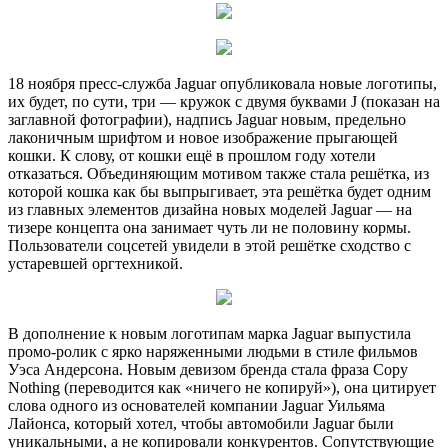
18 ноября пресс-служба Jaguar опубликовала новые логотипы,
их будет, по сути, три — кружок с двумя буквами J (показан на
заглавной фотографии), надпись Jaguar новым, предельно
лаконичным шрифтом и новое изображение прыгающей
кошки. К слову, от кошки ещё в прошлом году хотели
отказаться. Объединяющим мотивом также стала решётка, из
которой кошка как бы выпрыгивает, эта решётка будет одним
из главных элементов дизайна новых моделей Jaguar — на
тизере концепта она занимает чуть ли не половину кормы.
Пользователи соцсетей увидели в этой решётке сходство с
устаревшей оргтехникой.
В дополнение к новым логотипам марка Jaguar выпустила
промо-ролик с ярко наряженными людьми в стиле фильмов
Уэса Андерсона. Новым девизом бренда стала фраза Copy
Nothing (переводится как «ничего не копируй»), она цитирует
слова одного из основателей компании Jaguar Уильяма
Лайонса, который хотел, чтобы автомобили Jaguar были
уникальными, а не копировали конкурентов. Сопутствующие