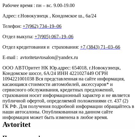
Рабочее время : пн – вс. 9.00-19.00
Адрес: г.Новокузнецк , Кондомское ш., 6а/24
Телефон:
+7(962) 734‒19‒06
Отдел выкупа:
+7(905) 067‒19‒06
Отдел кредитования и страхования:
+7 (3843) 71‒03‒66
E-mail : avtoritetavtosalon@yandex.ru
ООО АВТОритет НК Юр.адрес: 654018, г.Новокузнецк,
Кондомское шоссе, 6А/24 ИНН 4221027449 ОГРН
1094221001038 Вся представленная на сайте информация,
касающаяся стоимости автомобилей, аксессуаров* и
сервисного обслуживания, кредитных предложений,
страхования носит информационный характер и не является
публичной офертой, определяемой положениями ст. 437 (2)
ГК РФ. Для получения подробной информации обращайтесь в
наши автосалоны. Опубликованная на данном сайте
информация может быть изменена в любое время.
Avtoritet