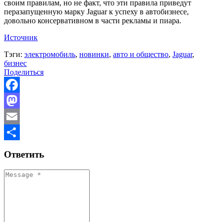
своим правилам, но не факт, что эти правила приведут
перазапущенную марку Jaguar к успеху в автобизнесе,
довольно консервативном в части рекламы и пиара.
Источник
Тэги:
электромобиль
,
новинки
,
авто и общество
,
Jaguar
,
бизнес
Поделиться
Facebook
Mastodon
Email
Отправить
Ответить