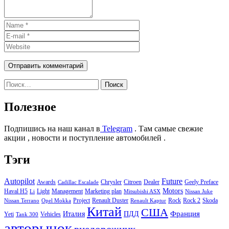
Найти:
Полезное
Подпишись на наш канал в
Telegram
. Там самые свежие
акции , новости и поступление автомобилей .
Тэги
Autopilot
Future
Awards
Chrysler
Citroen
Dealer
Geely Preface
Cadillac Escalade
Motors
Haval H5
Light
Management
Marketing plan
Li
Mitsubishi ASX
Nissan Juke
Project
Renault Duster
Rock
Rock 2
Skoda
Nissan Terrano
Opel Mokka
Renault Kaptur
Китай
США
Италия
ПДД
Франция
Yeti
Vehicles
Tank 300
авторынок