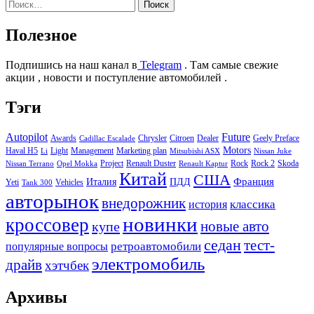
Найти:
Полезное
Подпишись на наш канал в
Telegram
. Там самые свежие
акции , новости и поступление автомобилей .
Тэги
Autopilot
Future
Awards
Chrysler
Citroen
Dealer
Geely Preface
Cadillac Escalade
Motors
Haval H5
Light
Management
Marketing plan
Li
Mitsubishi ASX
Nissan Juke
Project
Renault Duster
Rock
Rock 2
Skoda
Nissan Terrano
Opel Mokka
Renault Kaptur
Китай
США
Италия
ПДД
Франция
Yeti
Vehicles
Tank 300
авторынок
внедорожник
классика
история
новинки
кроссовер
купе
новые авто
седан
тест-
ретроавтомобили
популярные вопросы
электромобиль
драйв
хэтчбек
Архивы