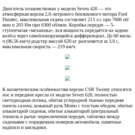
Двигатель позаимствован у модели Seven 420 — это
атмосферная версия 2,0-литрового бензинового мотора Ford
Duratec, максимальная отдача составляет 213 л.с при 7600 об/
мин и 203 Нм при 6300 об/мин. Коробка передач — 5-
ступенчатая «механика», вся мощность передаётся на задние
колёса через самоблокирующийся дифференциал. До 60 миль/
ч (96,56 км/ч) родстер массой 620 кг разгоняется за 3,9 с,
максимальная скорость — 219 км/ч.
К косметическим особенностям версии CSR Twenty относятся
нос и передние кресла от модели Seven 620, полностью
светодиодная оптика, обитая углеродной тканью передняя
панель салона, кожаный руль Momo с толстым ободом, обитые
алькантарой сиденья, обитые алькантарой центральный
тоннель и рычаг переключения передач, табличка между
сиденьями с порядковым номером автомобиля, памятные
надписи и шильдики.