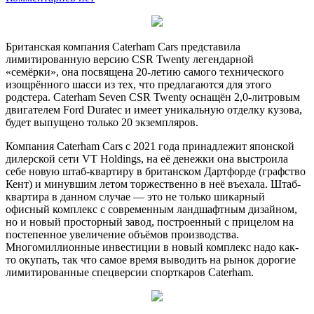
Британская компания Caterham Cars представила
лимитированную версию CSR Twenty легендарной
«семёрки», она посвящена 20-летию самого технического
изощрённого шасси из тех, что предлагаются для этого
родстера. Caterham Seven CSR Twenty оснащён 2,0-литровым
двигателем Ford Duratec и имеет уникальную отделку кузова,
будет выпущено только 20 экземпляров.
Компания Caterham Cars с 2021 года принадлежит японской
дилерской сети VT Holdings, на её денежки она выстроила
себе новую штаб-квартиру в британском Дартфорде (графство
Кент) и минувшим летом торжественно в неё въехала. Штаб-
квартира в данном случае — это не только шикарный
офисный комплекс с современным ландшафтным дизайном,
но и новый просторный завод, построенный с прицелом на
постепенное увеличение объёмов производства.
Многомиллионные инвестиции в новый комплекс надо как-
то окупать, так что самое время выводить на рынок дорогие
лимитированные спецверсии спорткаров Caterham.