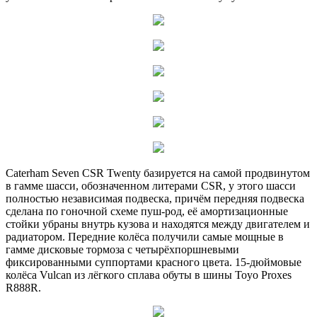
Caterham Seven CSR Twenty базируется на самой продвинутом
в гамме шасси, обозначенном литерами CSR, у этого шасси
полностью независимая подвеска, причём передняя подвеска
сделана по гоночной схеме пуш-род, её амортизационные
стойки убраны внутрь кузова и находятся между двигателем и
радиатором. Передние колёса получили самые мощные в
гамме дисковые тормоза с четырёхпоршневыми
фиксированными суппортами красного цвета. 15-дюймовые
колёса Vulcan из лёгкого сплава обуты в шины Toyo Proxes
R888R.