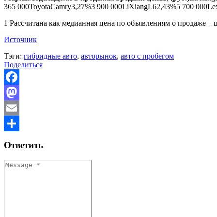
365 000ToyotaCamry3,27%3 900 000LiXiangL62,43%5 700 000Le
1 Рассчитана как медианная цена по объявлениям о продаже – 
Источник
Тэги:
гибридные авто
,
авторынок
,
авто с пробегом
Поделиться
Facebook
Mastodon
Email
Отправить
Ответить