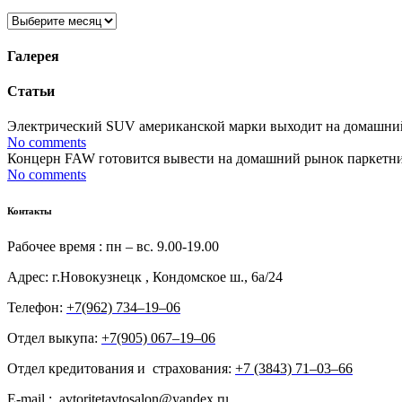
Архивы
Галерея
Статьи
Электрический SUV американской марки выходит на домашний р
No comments
Концерн FAW готовится вывести на домашний рынок паркетник 
No comments
Контакты
Рабочее время : пн – вс. 9.00-19.00
Адрес: г.Новокузнецк , Кондомское ш., 6а/24
Телефон:
+7(962) 734‒19‒06
Отдел выкупа:
+7(905) 067‒19‒06
Отдел кредитования и страхования:
+7 (3843) 71‒03‒66
E-mail : avtoritetavtosalon@yandex.ru