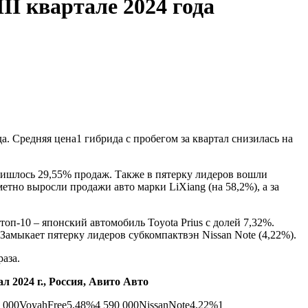
I квартале 2024 года
. Средняя цена1 гибрида с пробегом за квартал снизилась на
пришлось 29,55% продаж. Также в пятерку лидеров вошли
метно выросли продажи авто марки LiXiang (на 58,2%), а за
оп-10 – японский автомобиль Toyota Prius с долей 7,32%.
Замыкает пятерку лидеров субкомпактвэн Nissan Note (4,22%).
аза.
 2024 г., Россия, Авито Авто
0 000VoyahFree5,48%4 590 000NissanNote4,22%1