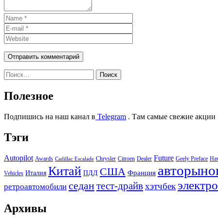
Найти:
Полезное
Подпишись на наш канал в
Telegram
. Там самые свежие акции 
Тэги
Autopilot
Future
Awards
Chrysler
Citroen
Dealer
Geely Preface
Ha
Cadillac Escalade
авторыно
Китай
США
Италия
ПДД
Франция
Vehicles
электр
седан
тест-драйв
хэтчбек
ретроавтомобили
Архивы