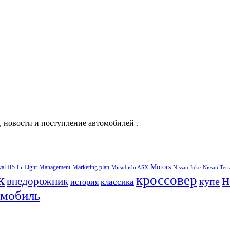
, новости и поступление автомобилей .
Motors
val H5
Light
Management
Marketing plan
Li
Mitsubishi ASX
Nissan Juke
Nissan Ter
к
н
кроссовер
внедорожник
купе
классика
история
омобиль