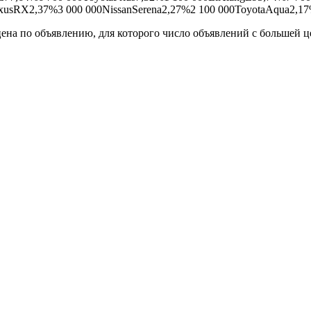
xusRX2,37%3 000 000NissanSerena2,27%2 100 000ToyotaAqua2,17
цена по объявлению, для которого число объявлений с большей ц