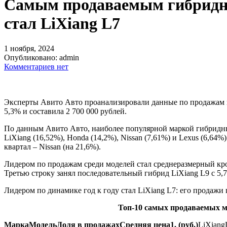
Самым продаваемым гибридным
стал LiXiang L7
1 ноября, 2024
Опубликовано:
admin
Комментариев нет
Эксперты Авито Авто проанализировали данные по продажам гиб
5,3% и составила 2 700 000 рублей.
По данным Авито Авто, наиболее популярной маркой гибридных
LiXiang (16,52%), Honda (14,2%), Nissan (7,61%) и Lexus (6,64
квартал – Nissan (на 21,6%).
Лидером по продажам среди моделей стал среднеразмерный кросс
Третью строку занял последовательный гибрид LiXiang L9 с 5,7
Лидером по динамике год к году стал LiXiang L7: его продажи 
Топ-10 самых продаваемых мо
Марка
Модель
Доля в продажах
Средняя цена
1
, (руб.)
LiXiang