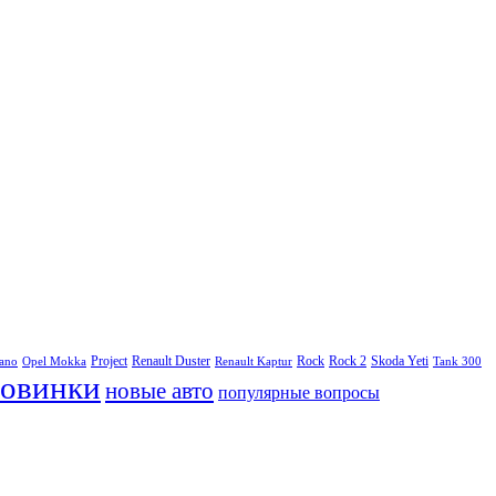
Project
Renault Duster
Rock
Rock 2
Skoda Yeti
rano
Opel Mokka
Renault Kaptur
Tank 300
овинки
новые авто
популярные вопросы