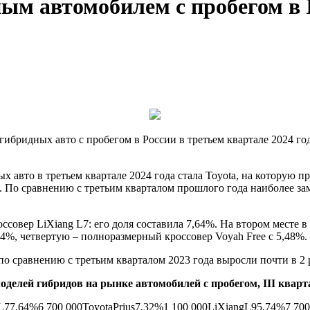
 автомобилем с пробегом в II
ридных авто с пробегом в России в третьем квартале 2024 года
 авто в третьем квартале 2024 года стала Toyota, на которую 
%). По сравнению с третьим кварталом прошлого года наиболее за
овер LiXiang L7: его доля составила 7,64%. На втором месте в т
4%, четвертую – полноразмерный кроссовер Voyah Free с 5,48%. 
по сравнению с третьим кварталом 2023 года выросли почти в 2 р
делей гибридов на рынке автомобилей с пробегом, III квартал
L77,64%6 700 000ToyotaPrius7,32%1 100 000LiXiangL95,74%7 70