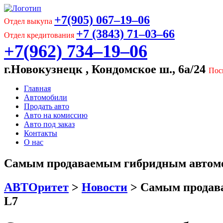
+7(905) 067‒19‒06
Отдел выкупа
+7 (3843) 71‒03‒66
Отдел кредитования
+7(962) 734‒19‒06
г.Новокузнецк , Кондомское ш., 6а/24
Пос
Главная
Автомобили
Продать авто
Авто на комиссию
Авто под заказ
Контакты
О нас
Самым продаваемым гибридным автомобил
АВТОритет
>
Новости
>
Самым продава
L7