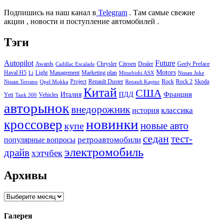
Подпишись на наш канал в
Telegram
. Там самые свежие
акции , новости и поступление автомобилей .
Тэги
Autopilot
Future
Awards
Chrysler
Citroen
Dealer
Geely Preface
Cadillac Escalade
Motors
Haval H5
Light
Management
Marketing plan
Li
Mitsubishi ASX
Nissan Juke
Project
Renault Duster
Rock
Rock 2
Skoda
Nissan Terrano
Opel Mokka
Renault Kaptur
Китай
США
Италия
ПДД
Франция
Yeti
Vehicles
Tank 300
авторынок
внедорожник
классика
история
новинки
кроссовер
купе
новые авто
седан
тест-
ретроавтомобили
популярные вопросы
электромобиль
драйв
хэтчбек
Архивы
Архивы
Галерея