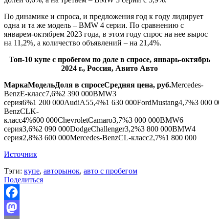
По динамике и спроса, и предложения год к году лидирует
одна и та же модель – BMW 4 серии. По сравнению с
январем-октябрем 2023 года, в этом году спрос на нее вырос
на 11,2%, а количество объявлений – на 21,4%.
Топ-
1
0 купе с пробегом по доле в спросе, январь-октябрь
2024 г., Россия, Авито Авто
Марка
Модель
Доля в спросе
Средняя цена, руб.
Mercedes-
BenzE-класс7,6%2 390 000BMW3
серия6%1 200 000AudiA55,4%1 630 000FordMustang4,7%3 000 0
BenzCLK-
класс4%600 000ChevroletCamaro3,7%3 000 000BMW6
серия3,6%2 090 000DodgeChallenger3,2%3 800 000BMW4
серия2,8%3 600 000Mercedes-BenzCL-класс2,7%1 800 000
Источник
Тэги:
купе
,
авторынок
,
авто с пробегом
Поделиться
Facebook