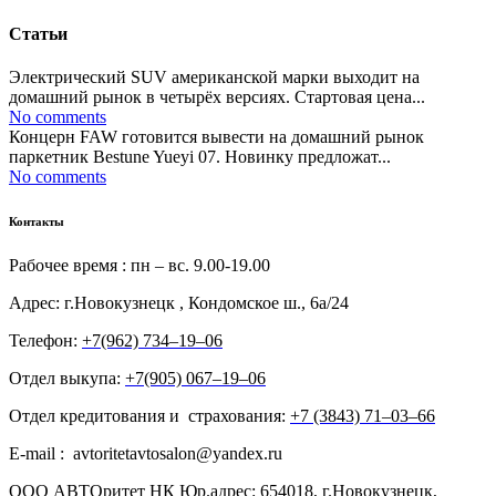
Статьи
Электрический SUV американской марки выходит на
домашний рынок в четырёх версиях. Стартовая цена...
No comments
Концерн FAW готовится вывести на домашний рынок
паркетник Bestune Yueyi 07. Новинку предложат...
No comments
Контакты
Рабочее время : пн – вс. 9.00-19.00
Адрес: г.Новокузнецк , Кондомское ш., 6а/24
Телефон:
+7(962) 734‒19‒06
Отдел выкупа:
+7(905) 067‒19‒06
Отдел кредитования и страхования:
+7 (3843) 71‒03‒66
E-mail : avtoritetavtosalon@yandex.ru
ООО АВТОритет НК Юр.адрес: 654018, г.Новокузнецк,