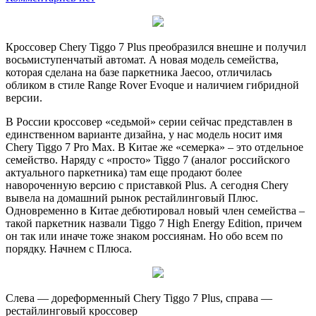
Кроссовер Chery Tiggo 7 Plus преобразился внешне и получил
восьмиступенчатый автомат. А новая модель семейства,
которая сделана на базе паркетника Jaecoo, отличилась
обликом в стиле Range Rover Evoque и наличием гибридной
версии.
В России кроссовер «седьмой» серии сейчас представлен в
единственном варианте дизайна, у нас модель носит имя
Chery Tiggo 7 Pro Max. В Китае же «семерка» – это отдельное
семейство. Наряду с «просто» Tiggo 7 (аналог российского
актуального паркетника) там еще продают более
навороченную версию с приставкой Plus. А сегодня Chery
вывела на домашний рынок рестайлинговый Плюс.
Одновременно в Китае дебютировал новый член семейства –
такой паркетник назвали Tiggo 7 High Energy Edition, причем
он так или иначе тоже знаком россиянам. Но обо всем по
порядку. Начнем с Плюса.
Слева — дореформенный Chery Tiggo 7 Plus, справа —
рестайлинговый кроссовер