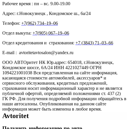
Рабочее время : пн – вс. 9.00-19.00
Адрес: г.Новокузнецк , Кондомское ш., 6а/24
Телефон:
+7(962) 734‒19‒06
Отдел выкупа:
+7(905) 067‒19‒06
Отдел кредитования и страхования:
+7 (3843) 71‒03‒66
E-mail : avtoritetavtosalon@yandex.ru
ООО АВТОритет НК Юр.адрес: 654018, г.Новокузнецк,
Кондомское шоссе, 6А/24 ИНН 4221027449 ОГРН
1094221001038 Вся представленная на сайте информация,
касающаяся стоимости автомобилей, аксессуаров* и
сервисного обслуживания, кредитных предложений,
страхования носит информационный характер и не является
публичной офертой, определяемой положениями ст. 437 (2)
ГК РФ. Для получения подробной информации обращайтесь в
наши автосалоны. Опубликованная на данном сайте
информация может быть изменена в любое время.
Avtoritet
Получить информацию по авто