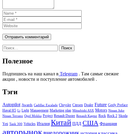
Найти:
Полезное
Подпишись на наш канал в
Telegram
. Там самые свежие
акции , новости и поступление автомобилей .
Тэги
Autopilot
Future
Awards
Chrysler
Citroen
Dealer
Geely Preface
Cadillac Escalade
Motors
Haval H5
Light
Management
Marketing plan
Li
Mitsubishi ASX
Nissan Juke
Project
Renault Duster
Rock
Rock 2
Skoda
Nissan Terrano
Opel Mokka
Renault Kaptur
Китай
США
Италия
ПДД
Франция
Yeti
Vehicles
Tank 300
авторынок
внедорожник
классика
история