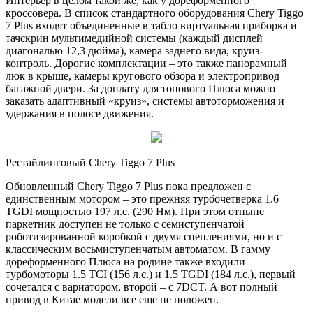
Интерьер в целом такой же, как у дореформенного
кроссовера. В список стандартного оборудования Chery Tiggo
7 Plus входят объединенные в табло виртуальная приборка и
тачскрин мультимедийной системы (каждый дисплей
диагональю 12,3 дюйма), камера заднего вида, круиз-
контроль. Дорогие комплектации – это также панорамный
люк в крыше, камеры кругового обзора и электропривод
багажной двери. За доплату для топового Плюса можно
заказать адаптивный «круиз», системы автоторможения и
удержания в полосе движения.
Рестайлинговый Chery Tiggo 7 Plus
Обновленный Chery Tiggo 7 Plus пока предложен с
единственным мотором – это прежняя турбочетверка 1.6
TGDI мощностью 197 л.с. (290 Нм). При этом отныне
паркетник доступен не только с семиступенчатой
роботизированной коробкой с двумя сцеплениями, но и с
классическим восьмиступенчатым автоматом. В гамму
дореформенного Плюса на родине также входили
турбомоторы 1.5 TCI (156 л.с.) и 1.5 TGDI (184 л.с.), первый
сочетался с вариатором, второй – с 7DCT. А вот полный
привод в Китае модели все еще не положен.