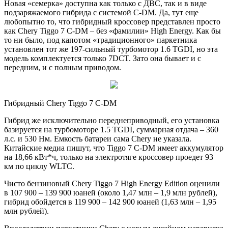
Новая «семерка» доступна как только с ДВС, так и в виде
подзаряжаемого гибрида с системой C-DM. Да, тут еще
любопытно то, что гибридный кроссовер представлен просто
как Chery Tiggo 7 C-DM – без «фамилии» High Energy. Как бы
то ни было, под капотом «традиционного» паркетника
установлен тот же 197-сильный турбомотор 1.6 TGDI, но эта
модель комплектуется только 7DCT. Зато она бывает и с
передним, и с полным приводом.
Гибридный Chery Tiggo 7 C-DM
Гибрид же исключительно переднеприводный, его установка
базируется на турбомоторе 1.5 TGDI, суммарная отдача – 360
л.с. и 530 Нм. Емкость батареи сама Chery не указала.
Китайские медиа пишут, что Tiggo 7 C-DM имеет аккумулятор
на 18,66 кВт*ч, только на электротяге кроссовер проедет 93
км по циклу WLTC.
Чисто бензиновый Chery Tiggo 7 High Energy Edition оценили
в 107 900 – 139 900 юаней (около 1,47 млн – 1,9 млн рублей),
гибрид обойдется в 119 900 – 142 900 юаней (1,63 млн – 1,95
млн рублей).