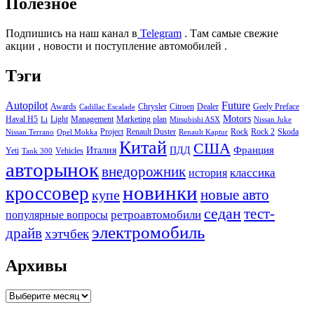
Полезное
Подпишись на наш канал в
Telegram
. Там самые свежие
акции , новости и поступление автомобилей .
Тэги
Autopilot
Future
Awards
Chrysler
Citroen
Dealer
Geely Preface
Cadillac Escalade
Motors
Haval H5
Light
Management
Marketing plan
Li
Mitsubishi ASX
Nissan Juke
Project
Renault Duster
Rock
Rock 2
Skoda
Nissan Terrano
Opel Mokka
Renault Kaptur
Китай
США
Италия
ПДД
Франция
Yeti
Vehicles
Tank 300
авторынок
внедорожник
классика
история
новинки
кроссовер
купе
новые авто
седан
тест-
ретроавтомобили
популярные вопросы
электромобиль
драйв
хэтчбек
Архивы
Архивы