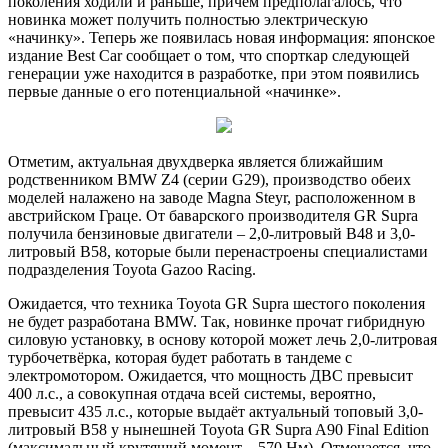
поколения ходили и раньше, причём предполагалось, что
новинка может получить полностью электрическую
«начинку». Теперь же появилась новая информация: японское
издание Best Car сообщает о том, что спорткар следующей
генерации уже находится в разработке, при этом появились
первые данные о его потенциальной «начинке».
Отметим, актуальная двухдверка является ближайшим
родственником BMW Z4 (серии G29), производство обеих
моделей налажено на заводе Magna Steyr, расположенном в
австрийском Граце. От баварского производителя GR Supra
получила бензиновые двигатели – 2,0-литровый B48 и 3,0-
литровый B58, которые были перенастроены специалистами
подразделения Toyota Gazoo Racing.
Ожидается, что техника Toyota GR Supra шестого поколения
не будет разработана BMW. Так, новинке прочат гибридную
силовую установку, в основу которой может лечь 2,0-литровая
турбочетвёрка, которая будет работать в тандеме с
электромотором. Ожидается, что мощность ДВС превысит
400 л.с., а совокупная отдача всей системы, вероятно,
превысит 435 л.с., которые выдаёт актуальный топовый 3,0-
литровый B58 у нынешней Toyota GR Supra A90 Final Edition
(максимальный крутящий момент – 570 Нм). Отмечается, что