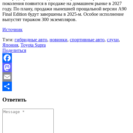
поколения появится в продаже на домашнем рынке в 2027
году. По плану, продажи нынешней прощальной версии A90
Final Edition будут завершены в 2025-м. Особое исполнение
выпустят тиражом 300 экземпляров.
Источник
Тэги:
гибридные авто
,
новинки
,
спортивные авто
,
слухи
,
Япония
,
Toyota Supra
Поделиться
Facebook
Mastodon
Email
Отправить
Ответить