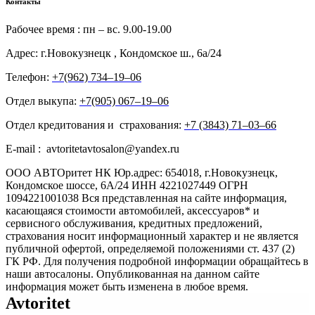
Контакты
Рабочее время : пн – вс. 9.00-19.00
Адрес: г.Новокузнецк , Кондомское ш., 6а/24
Телефон:
+7(962) 734‒19‒06
Отдел выкупа:
+7(905) 067‒19‒06
Отдел кредитования и страхования:
+7 (3843) 71‒03‒66
E-mail : avtoritetavtosalon@yandex.ru
ООО АВТОритет НК Юр.адрес: 654018, г.Новокузнецк,
Кондомское шоссе, 6А/24 ИНН 4221027449 ОГРН
1094221001038 Вся представленная на сайте информация,
касающаяся стоимости автомобилей, аксессуаров* и
сервисного обслуживания, кредитных предложений,
страхования носит информационный характер и не является
публичной офертой, определяемой положениями ст. 437 (2)
ГК РФ. Для получения подробной информации обращайтесь в
наши автосалоны. Опубликованная на данном сайте
информация может быть изменена в любое время.
Avtoritet