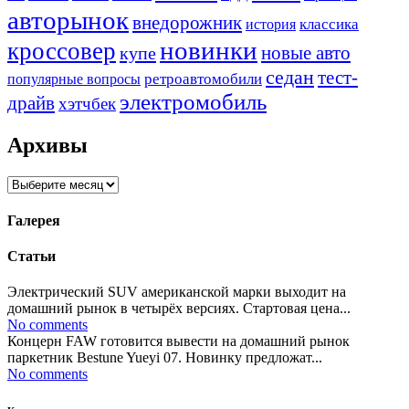
авторынок
внедорожник
классика
история
новинки
кроссовер
купе
новые авто
седан
тест-
ретроавтомобили
популярные вопросы
электромобиль
драйв
хэтчбек
Архивы
Архивы
Галерея
Статьи
Электрический SUV американской марки выходит на
домашний рынок в четырёх версиях. Стартовая цена...
No comments
Концерн FAW готовится вывести на домашний рынок
паркетник Bestune Yueyi 07. Новинку предложат...
No comments