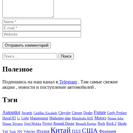
Найти:
Полезное
Подпишись на наш канал в
Telegram
. Там самые свежие
акции , новости и поступление автомобилей .
Тэги
Autopilot
Future
Awards
Chrysler
Citroen
Dealer
Geely Preface
Cadillac Escalade
Motors
Haval H5
Light
Management
Marketing plan
Li
Mitsubishi ASX
Nissan Juke
Project
Renault Duster
Rock
Rock 2
Skoda
Nissan Terrano
Opel Mokka
Renault Kaptur
Китай
США
Италия
ПДД
Франция
Yeti
Vehicles
Tank 300